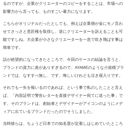
るのですが、企業がクリエーターのコピーをすることは、市場への
影響力から言っても、ものすごい暴力になります。
こちらがオリジナルだったとしても、例えば企業側が金にモノ言わ
せてさっさと意匠権を取得し、逆にクリエーターを訴えることも可
能ですしね。大企業が小さなクリエーターを一息で吹き飛ばす事は
簡単です。
話が絶望的になってきたところで、今回のケースの結論を言うと、
ブランドの資力に差がありすぎるので、AYAMEのような小規模ブラ
ンドでは、なすすべ無し、です。悔しいけれども泣き寝入りです。
それでも一矢を報いるのであれば、という事で私のしたことと言え
ば、「内容証明で警告レターを直接デザイナー宛てに送った事」で
す。そのブランドは、創始者とデザイナーがアイコンのようにメデ
ィアに出ているブランドだったのでそうしました。
当時彼らは、ちょうど日本での知名度が定着しはじめていたところ