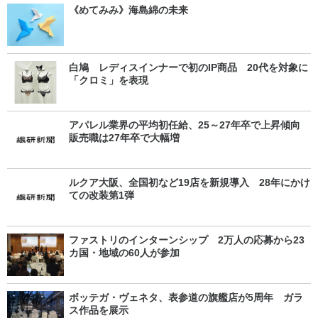
《めてみみ》海島綿の未来
白鳩 レディスインナーで初のIP商品 20代を対象に
「クロミ」を表現
アパレル業界の平均初任給、25～27年卒で上昇傾向
販売職は27年卒で大幅増
ルクア大阪、全国初など19店を新規導入 28年にかけ
ての改装第1弾
ファストリのインターンシップ 2万人の応募から23
カ国・地域の60人が参加
ボッテガ・ヴェネタ、表参道の旗艦店が5周年 ガラ
ス作品を展示