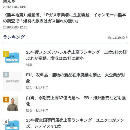
揃える
2026/08/06 14:45
《熊本地震》経産省、LPガス事業者に注意喚起 イオンモール熊本
の調査で「爆発の原因はガス漏れの疑い」
2026/08/06 12:15
ランキング
もっとみる
25年度メンズアパレル売上高ランキング 上位5社の顔
1
ぶれが変動、増収は25社に縮小
特集
2
EU、衣料品・履物の新品在庫廃棄を禁止 大企業が対
象
総合・ビジネス
白鳩、今期売上高67億円超へ PB・海外販売などを強
3
化
総合・ビジネス
25年度全国専門店売上高ランキング ユニクロがメン
4
ズ、レディスで1位