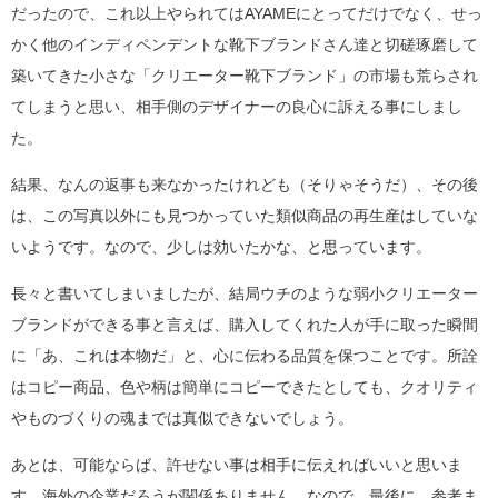
だったので、これ以上やられてはAYAMEにとってだけでなく、せっ
かく他のインディペンデントな靴下ブランドさん達と切磋琢磨して
築いてきた小さな「クリエーター靴下ブランド」の市場も荒らされ
てしまうと思い、相手側のデザイナーの良心に訴える事にしまし
た。
結果、なんの返事も来なかったけれども（そりゃそうだ）、その後
は、この写真以外にも見つかっていた類似商品の再生産はしていな
いようです。なので、少しは効いたかな、と思っています。
長々と書いてしまいましたが、結局ウチのような弱小クリエーター
ブランドができる事と言えば、購入してくれた人が手に取った瞬間
に「あ、これは本物だ」と、心に伝わる品質を保つことです。所詮
はコピー商品、色や柄は簡単にコピーできたとしても、クオリティ
やものづくりの魂までは真似できないでしょう。
あとは、可能ならば、許せない事は相手に伝えればいいと思いま
す。海外の企業だろうが関係ありません。なので、最後に、参考ま