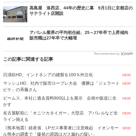
高島屋 洛西店、44年の歴史に幕 9月1日に京都店の
サテライト店開設
アパレル業界の平均初任給、25～27年卒で上昇傾向
販売職は27年卒で大幅増
Recommended by
この記事に関連する記事
日清紡HD、インドネシアの縫製を100％外注化
NEW!
マッシュHD、社内で販売ロープレ大会 優勝は「ジェラート
NEW!
ピケ」の斉藤さん
ビームス、本社に過去資料800以上を展示 企画や販促に生
NEW!
かす
名古屋駅前に「オニツカタイガー」大型店 アパレルなど全
NEW!
ライン揃える
《熊本地震》経産省、LPガス事業者に注意喚起 イオンモー
NEW!
ル熊本の調査で「爆発の原因はガス漏れの疑い」