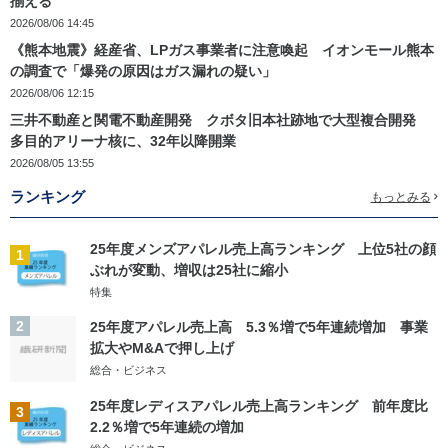
揃える
2026/08/06 14:45
《熊本地震》経産省、LPガス事業者に注意喚起 イオンモール熊本
の調査で「爆発の原因はガス漏れの疑い」
2026/08/06 12:15
三井不動産と関電不動産開発 クボタ旧本社跡地で大型複合開発
多目的アリーナ核に、32年以降開業
2026/08/05 13:55
ランキング
もっとみる
25年度メンズアパレル売上高ランキング 上位5社の顔
1
ぶれが変動、増収は25社に縮小
特集
2
25年度アパレル売上高 5.3％増で5年連続増加 事業
拡大やM&Aで押し上げ
総合・ビジネス
25年度レディスアパレル売上高ランキング 前年度比
3
2.2％増で5年連続の増加