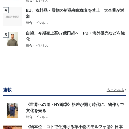
総合・ビジネス
4
EU、衣料品・履物の新品在庫廃棄を禁止 大企業が対
象
総合・ビジネス
白鳩、今期売上高67億円超へ PB・海外販売などを強
5
化
総合・ビジネス
連載
もっとみる
《世界への道・NY編⑫》格差が開く時代に、物作りで
文化を売る
総合・ビジネス
《物本位＋コトで仕掛ける革小物のモルフォ㊤》日本