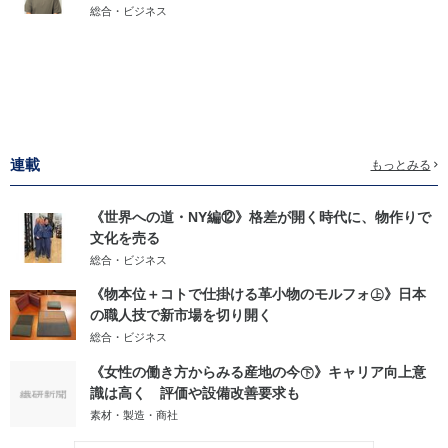
総合・ビジネス
連載
もっとみる
《世界への道・NY編⑫》格差が開く時代に、物作りで
文化を売る
総合・ビジネス
《物本位＋コトで仕掛ける革小物のモルフォ㊤》日本
の職人技で新市場を切り開く
総合・ビジネス
《女性の働き方からみる産地の今㊦》キャリア向上意
識は高く 評価や設備改善要求も
素材・製造・商社