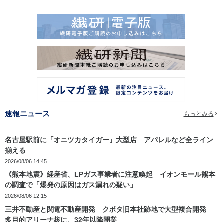
速報ニュース
もっとみる
名古屋駅前に「オニツカタイガー」大型店 アパレルなど全ライン
揃える
2026/08/06 14:45
《熊本地震》経産省、LPガス事業者に注意喚起 イオンモール熊本
の調査で「爆発の原因はガス漏れの疑い」
2026/08/06 12:15
三井不動産と関電不動産開発 クボタ旧本社跡地で大型複合開発
多目的アリーナ核に、32年以降開業