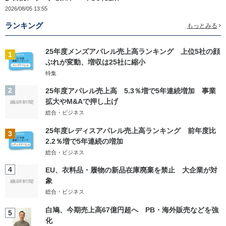
2026/08/05 13:55
ランキング
もっとみる
25年度メンズアパレル売上高ランキング 上位5社の顔
1
ぶれが変動、増収は25社に縮小
特集
2
25年度アパレル売上高 5.3％増で5年連続増加 事業
拡大やM&Aで押し上げ
総合・ビジネス
25年度レディスアパレル売上高ランキング 前年度比
3
2.2％増で5年連続の増加
総合・ビジネス
4
EU、衣料品・履物の新品在庫廃棄を禁止 大企業が対
象
総合・ビジネス
白鳩、今期売上高67億円超へ PB・海外販売などを強
5
化