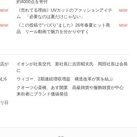
約4000点を寄付
《売れてる理由》UVカットのファッションアイテ
NEW!
NEW!
ム 「必要なのは夏だけじゃない」
《この投稿で“バズり”ました》26年春夏ヒット商
NEW!
NEW!
品 リール動画で魅力を分かりやすく
店が
イオンが社長交代 新社長に吉田昭夫氏 岡田社長は会長
に
む6
ウィゴー、2期連続増収増益 構造改革が実を結ぶ
クオーツ心斎橋、あす開業 高級雑貨や服飾雑貨が中心
来街者にブランド価値発信
リ日