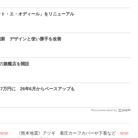
ット・エ・オディール」をリニューアル
刷新 デザインと使い勝手を改善
の旗艦店を開設
27万円に 26年6月からベースアップも
Recommended by
《熊本地震》アツギ 着圧カーフカバーや下着など
NEW!
NEW!