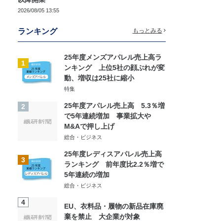
2026/08/05 13:55
ランキング
もっとみる
25年度メンズアパレル売上高ラ
1
ンキング 上位5社の顔ぶれが変
動、増収は25社に縮小
特集
25年度アパレル売上高 5.3％増
2
で5年連続増加 事業拡大や
M&Aで押し上げ
総合・ビジネス
25年度レディスアパレル売上高
3
ランキング 前年度比2.2％増で
5年連続の増加
総合・ビジネス
4
EU、衣料品・履物の新品在庫廃
棄を禁止 大企業が対象