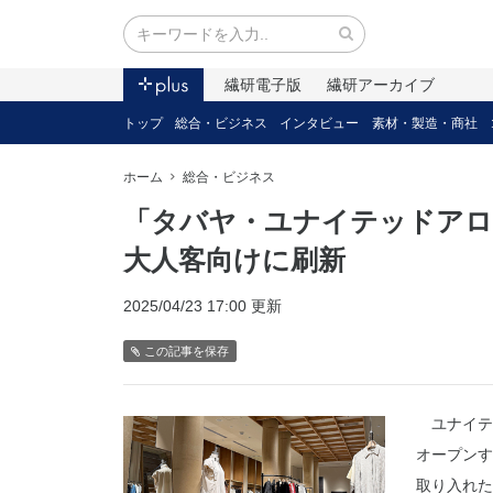
繊研電子版
繊研アーカイブ
トップ
総合・ビジネス
インタビュー
素材・製造・商社
ホーム
総合・ビジネス
「タバヤ・ユナイテッドアロ
大人客向けに刷新
2025/04/23 17:00 更新
この記事を保存
ユナイテッ
オープンす
取り入れた