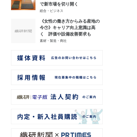
で新市場を切り開く
総合・ビジネス
《女性の働き方からみる産地の
今㊦》キャリア向上意識は高
く 評価や設備改善要求も
素材・製造・商社