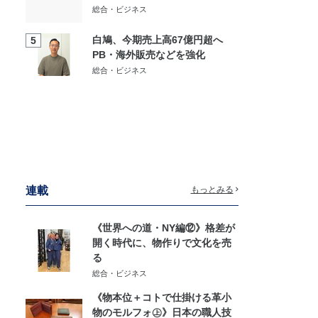
総合・ビジネス
白鳩、今期売上高67億円超へ
5
PB・海外販売などを強化
総合・ビジネス
連載
もっとみる
《世界への道・NY編⑫》格差が
開く時代に、物作りで文化を売
る
総合・ビジネス
《物本位＋コトで仕掛ける革小
物のモルフォ㊤》日本の職人技