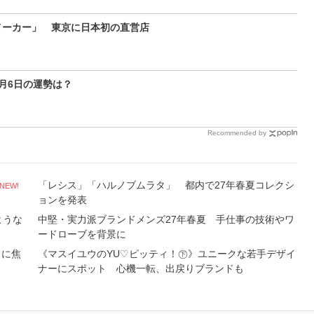
メーカー」 東京に日本初の直営店
～9月6日の運勢は？
Recommended by
「レシス」「ハルノブムラタ」 都内で27年春夏コレクシ
NEW!
ョンを発表
ような
中堅・実力派ブランドメンズ27年春夏 手仕事の技術やワ
ードローブを背景に
常に焦
《マスイユウのYU♡ピッティ！㊦》ユニークな若手デザイ
ナーにスポット 心機一転、出戻りブランドも