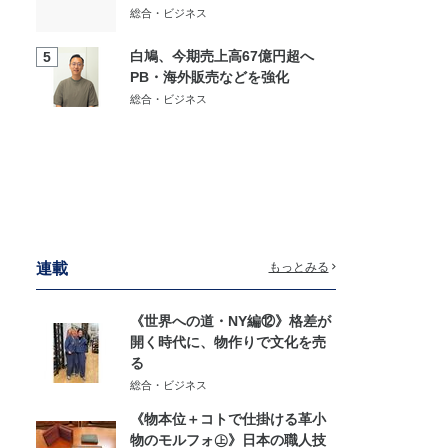
総合・ビジネス
白鳩、今期売上高67億円超へ
5
PB・海外販売などを強化
総合・ビジネス
連載
もっとみる
《世界への道・NY編⑫》格差が
開く時代に、物作りで文化を売
る
総合・ビジネス
《物本位＋コトで仕掛ける革小
物のモルフォ㊤》日本の職人技