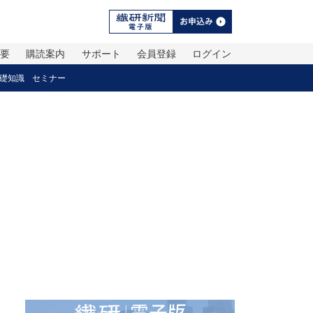
概要
購読案内
サポート
会員登録
ログイン
礎知識
セミナー