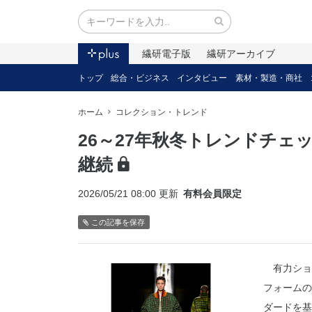
繊研電子版
繊研アーカイブ
トップ
総合・ビジネス
インタビュー
素材・製造・商社
ホーム
コレクション・トレンド
26～27年秋冬トレンドチ
継続
2026/05/21 08:00 更新
有料会員限定
この記事を保存
有力ショッ
フォームの
ダードを基