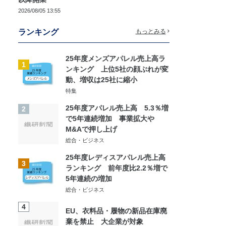
2026/08/05 13:55
ランキング
もっとみる
25年度メンズアパレル売上高ラ
1
ンキング 上位5社の顔ぶれが変
動、増収は25社に縮小
特集
25年度アパレル売上高 5.3％増
2
で5年連続増加 事業拡大や
M&Aで押し上げ
総合・ビジネス
25年度レディスアパレル売上高
3
ランキング 前年度比2.2％増で
5年連続の増加
総合・ビジネス
4
EU、衣料品・履物の新品在庫廃
棄を禁止 大企業が対象