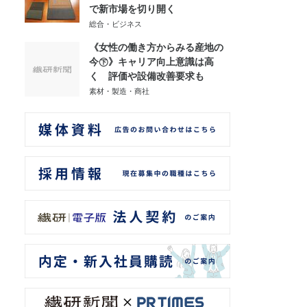
で新市場を切り開く
総合・ビジネス
《女性の働き方からみる産地の
今㊦》キャリア向上意識は高
く 評価や設備改善要求も
素材・製造・商社