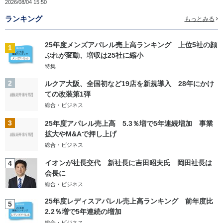
2026/08/04 15:50
ランキング
もっとみる
25年度メンズアパレル売上高ランキング 上位5社の顔
1
ぶれが変動、増収は25社に縮小
特集
2
ルクア大阪、全国初など19店を新規導入 28年にかけ
ての改装第1弾
総合・ビジネス
3
25年度アパレル売上高 5.3％増で5年連続増加 事業
拡大やM&Aで押し上げ
総合・ビジネス
イオンが社長交代 新社長に吉田昭夫氏 岡田社長は
4
会長に
総合・ビジネス
25年度レディスアパレル売上高ランキング 前年度比
5
2.2％増で5年連続の増加
総合・ビジネス