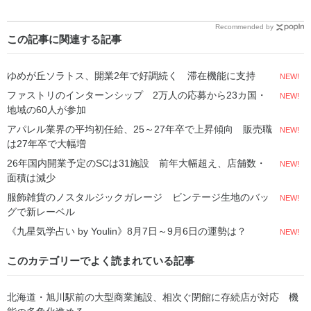
Recommended by
この記事に関連する記事
ゆめが丘ソラトス、開業2年で好調続く 滞在機能に支持
NEW!
ファストリのインターンシップ 2万人の応募から23カ国・
NEW!
地域の60人が参加
アパレル業界の平均初任給、25～27年卒で上昇傾向 販売職
NEW!
は27年卒で大幅増
26年国内開業予定のSCは31施設 前年大幅超え、店舗数・
NEW!
面積は減少
服飾雑貨のノスタルジックガレージ ビンテージ生地のバッ
NEW!
グで新レーベル
《九星気学占い by Youlin》8月7日～9月6日の運勢は？
NEW!
このカテゴリーでよく読まれている記事
北海道・旭川駅前の大型商業施設、相次ぐ閉館に存続店が対応 機