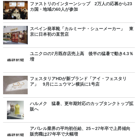
ファストリのインターンシップ 2万人の応募から23
カ国・地域の60人が参加
スペイン発革靴「カルミーナ・シューメーカー」 東
京に日本初の直営店
ユニクロの7月既存店売上高 後半の猛暑で動き4.3％
増
フェスタリアHDが新ブランド「アイ・フェスタリ
ア」 9月にニュウマン横浜に1号店
ハルメク 猛暑、更年期対応のカップタンクトップ拡
販へ
アパレル業界の平均初任給、25～27年卒で上昇傾向
販売職は27年卒で大幅増