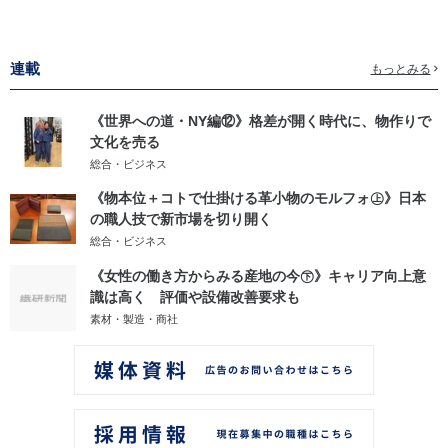
連載
もっとみる
《世界への道・NY編⑫》格差が開く時代に、物作りで
文化を売る
総合・ビジネス
《物本位＋コトで仕掛ける革小物のモルフォ㊤》日本
の職人技で新市場を切り開く
総合・ビジネス
《女性の働き方からみる産地の今㊦》キャリア向上意
識は高く 評価や設備改善要求も
素材・製造・商社