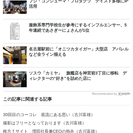
フジ・コンシューマ・プロダクツ テイスト多様にIP
活用
服飾系専門学校生が参考にするインフルエンサー、5
年連続であさぎーにょさんが1位
名古屋駅前に「オニツカタイガー」大型店 アパレル
など全ライン揃える
ソスウ「カミヤ」 旗艦店を神宮前3丁目に移転 デ
ィレクターの“好き”を詰めた店に
Recommended by
この記事に関連する記事
30回目のコーコレ 底流にある思い（古川富雄）
撮影はフリーとなっております（古川富雄）
枚方Ｔサイト 増田社長兼CEOの熱弁（古川富雄）