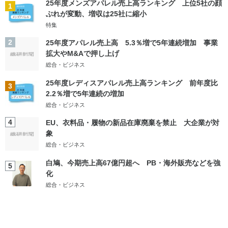
25年度メンズアパレル売上高ランキング 上位5社の顔
1
ぶれが変動、増収は25社に縮小
特集
2
25年度アパレル売上高 5.3％増で5年連続増加 事業
拡大やM&Aで押し上げ
総合・ビジネス
25年度レディスアパレル売上高ランキング 前年度比
3
2.2％増で5年連続の増加
総合・ビジネス
4
EU、衣料品・履物の新品在庫廃棄を禁止 大企業が対
象
総合・ビジネス
白鳩、今期売上高67億円超へ PB・海外販売などを強
5
化
総合・ビジネス