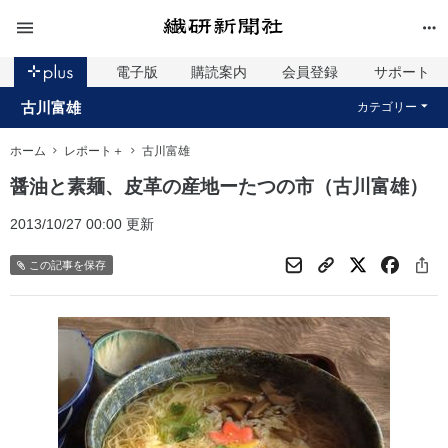
電子版
購読案内
会員登録
サポート
古川富雄
カテゴリー
ホーム
レポート＋
古川富雄
醤油と素麺、皮革の産地ーたつの市（古川富雄）
2013/10/27 00:00 更新
この記事を保存