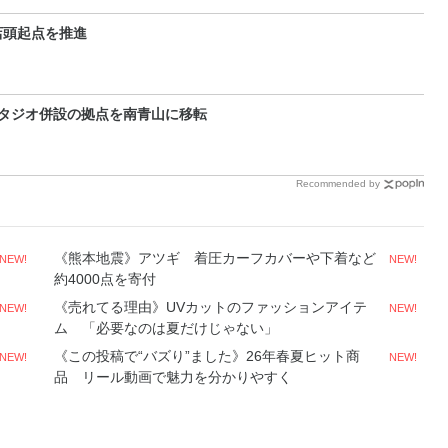
店頭起点を推進
タジオ併設の拠点を南青山に移転
Recommended by
《熊本地震》アツギ 着圧カーフカバーや下着など
NEW!
NEW!
約4000点を寄付
《売れてる理由》UVカットのファッションアイテ
NEW!
NEW!
ム 「必要なのは夏だけじゃない」
《この投稿で“バズり”ました》26年春夏ヒット商
NEW!
NEW!
品 リール動画で魅力を分かりやすく