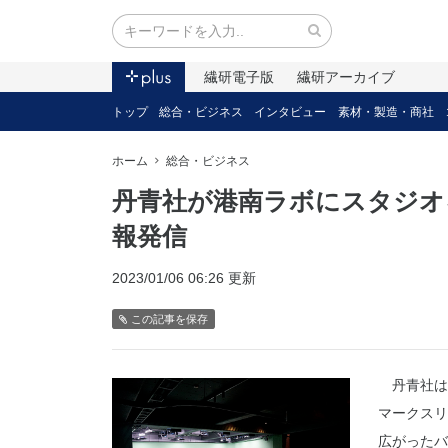
繊研電子版
繊研アーカイブ
トップ
総合・ビジネス
インタビュー
素材・製造・商社
ホーム
総合・ビジネス
丹青社が港南ラボにスタジオ
報発信
2023/01/06 06:26 更新
この記事を保存
丹青社は
マークスリ
広がったバ