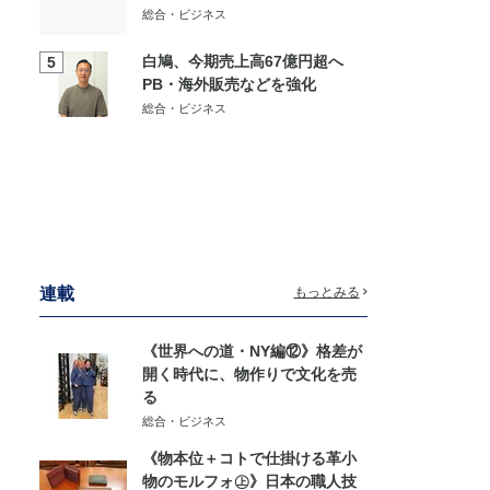
総合・ビジネス
白鳩、今期売上高67億円超へ
5
PB・海外販売などを強化
総合・ビジネス
連載
もっとみる
《世界への道・NY編⑫》格差が
開く時代に、物作りで文化を売
る
総合・ビジネス
《物本位＋コトで仕掛ける革小
物のモルフォ㊤》日本の職人技