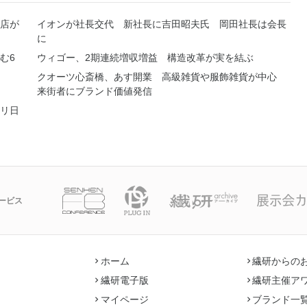
店が
イオンが社長交代 新社長に吉田昭夫氏 岡田社長は会長
に
む6
ウィゴー、2期連続増収増益 構造改革が実を結ぶ
クオーツ心斎橋、あす開業 高級雑貨や服飾雑貨が中心
来街者にブランド価値発信
リ日
ービス
ホーム
繊研からの
繊研電子版
繊研主催ア
マイページ
ブランド一