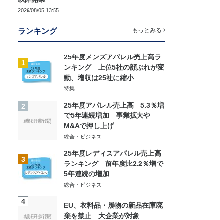
2026/08/05 13:55
ランキング
もっとみる
25年度メンズアパレル売上高ラ
1
ンキング 上位5社の顔ぶれが変
動、増収は25社に縮小
特集
25年度アパレル売上高 5.3％増
2
で5年連続増加 事業拡大や
M&Aで押し上げ
総合・ビジネス
25年度レディスアパレル売上高
3
ランキング 前年度比2.2％増で
5年連続の増加
総合・ビジネス
4
EU、衣料品・履物の新品在庫廃
棄を禁止 大企業が対象