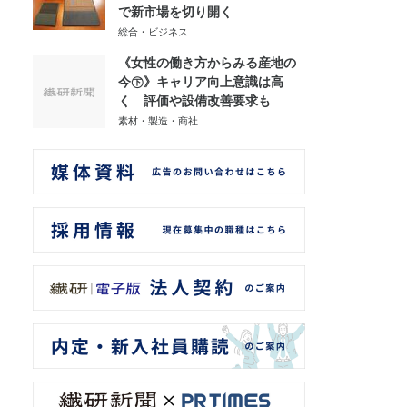
で新市場を切り開く
総合・ビジネス
《女性の働き方からみる産地の
今㊦》キャリア向上意識は高
く 評価や設備改善要求も
素材・製造・商社