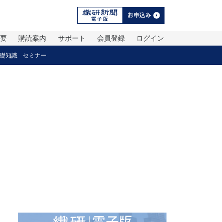
概要
購読案内
サポート
会員登録
ログイン
礎知識
セミナー