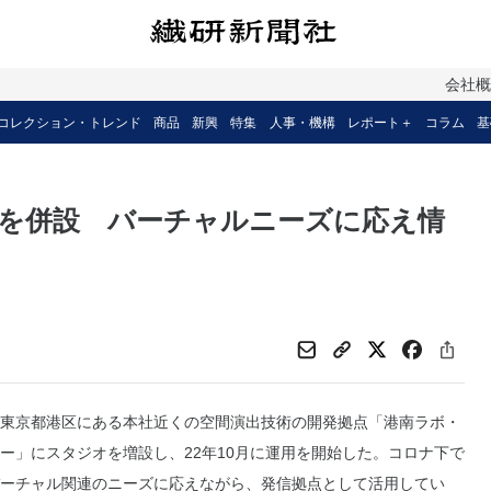
会社
コレクション・トレンド
商品
新興
特集
人事・機構
レポート＋
コラム
基
を併設 バーチャルニーズに応え情
東京都港区にある本社近くの空間演出技術の開発拠点「港南ラボ・
ー」にスタジオを増設し、22年10月に運用を開始した。コロナ下で
ーチャル関連のニーズに応えながら、発信拠点として活用してい