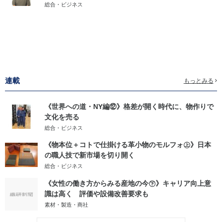
総合・ビジネス
連載
もっとみる
《世界への道・NY編⑫》格差が開く時代に、物作りで
文化を売る
総合・ビジネス
《物本位＋コトで仕掛ける革小物のモルフォ㊤》日本
の職人技で新市場を切り開く
総合・ビジネス
《女性の働き方からみる産地の今㊦》キャリア向上意
識は高く 評価や設備改善要求も
素材・製造・商社