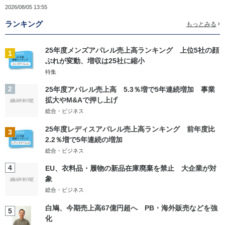
2026/08/05 13:55
ランキング
もっとみる
25年度メンズアパレル売上高ランキング 上位5社の顔
1
ぶれが変動、増収は25社に縮小
特集
2
25年度アパレル売上高 5.3％増で5年連続増加 事業
拡大やM&Aで押し上げ
総合・ビジネス
25年度レディスアパレル売上高ランキング 前年度比
3
2.2％増で5年連続の増加
総合・ビジネス
4
EU、衣料品・履物の新品在庫廃棄を禁止 大企業が対
象
総合・ビジネス
白鳩、今期売上高67億円超へ PB・海外販売などを強
5
化