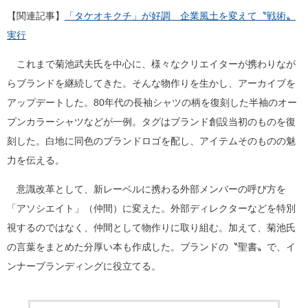
【関連記事】
「タケオキクチ」が好調 企業風土を変えて〝戦術〟
実行
これまで菊池武夫氏を中心に、様々なクリエイターが携わりなが
らブランドを継続してきた。そんな物作りを生かし、アーカイブを
アップデートした。80年代の長袖シャツの柄を復刻した半袖のオー
プンカラーシャツなどが一例。タグはブランド創設当初のものを復
刻した。白地に同色のブランドロゴを配し、アイテムそのものの魅
力を伝える。
意識改革として、新レーベルに携わる外部メンバーの呼び方を
「アソシエイト」（仲間）に変えた。外部ディレクターなどを特別
視するのではなく、仲間として物作りに取り組む。加えて、菊池氏
の言葉をまとめた分厚い本も作成した。ブランドの〝聖書〟で、イ
ンナーブランディングに役立てる。