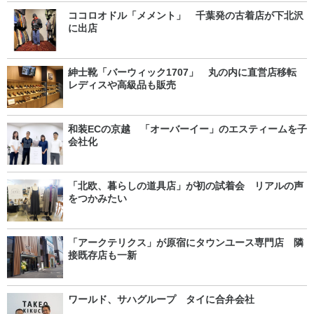
ココロオドル「メメント」 千葉発の古着店が下北沢
に出店
紳士靴「バーウィック1707」 丸の内に直営店移転
レディスや高級品も販売
和装ECの京越 「オーバーイー」のエスティームを子
会社化
「北欧、暮らしの道具店」が初の試着会 リアルの声
をつかみたい
「アークテリクス」が原宿にタウンユース専門店 隣
接既存店も一新
ワールド、サハグループ タイに合弁会社