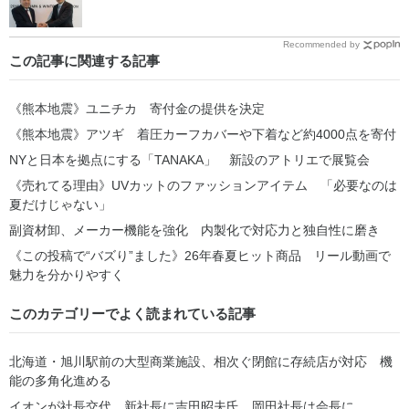
Recommended by
この記事に関連する記事
《熊本地震》ユニチカ 寄付金の提供を決定
《熊本地震》アツギ 着圧カーフカバーや下着など約4000点を寄付
NYと日本を拠点にする「TANAKA」 新設のアトリエで展覧会
《売れてる理由》UVカットのファッションアイテム 「必要なのは
夏だけじゃない」
副資材卸、メーカー機能を強化 内製化で対応力と独自性に磨き
《この投稿で“バズり”ました》26年春夏ヒット商品 リール動画で
魅力を分かりやすく
このカテゴリーでよく読まれている記事
北海道・旭川駅前の大型商業施設、相次ぐ閉館に存続店が対応 機
能の多角化進める
イオンが社長交代 新社長に吉田昭夫氏 岡田社長は会長に