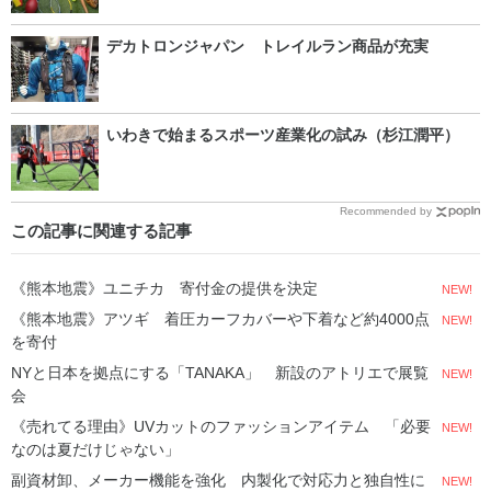
デカトロンジャパン トレイルラン商品が充実
いわきで始まるスポーツ産業化の試み（杉江潤平）
Recommended by
この記事に関連する記事
《熊本地震》ユニチカ 寄付金の提供を決定
NEW!
《熊本地震》アツギ 着圧カーフカバーや下着など約4000点
NEW!
を寄付
NYと日本を拠点にする「TANAKA」 新設のアトリエで展覧
NEW!
会
《売れてる理由》UVカットのファッションアイテム 「必要
NEW!
なのは夏だけじゃない」
副資材卸、メーカー機能を強化 内製化で対応力と独自性に
NEW!