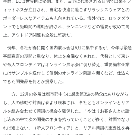
半面、ECは世界的に堅調。また、ヨガに代表される自宅で出来るフ
ィットネスが注目され、自宅を快適に過ごすリラックスウェアとの
ボーダーレスなアイテムも志向されている。海外では、ロックダウ
ン下でも短時間の運動が許され、ランニングなどの需要が改めて向
上。アウトドア関連も全般に堅調だ。
例年、各社が春に開く国内展示会は5月に集中するが、今年は緊急
事態宣言の期間と重なり、休止を余儀なくされた。代替として東レ
や帝人フロンティアはオンライン展示会に切り替え、重要顧客企業
にはサンプルを送付して個別のオンライン商談を開くなど、仕込ん
できた開発品を何とか提案した。
一方、12月の冬展は都市部中心に感染第3波の懸念はありながら
も、人の移動や対面は春より緩和され、各社ともオンラインとリア
ルを組み合わせて商談の機会を確保した。「やはりお客さんとの話
し込みの中で次の開発のネタを拾っていくことが多く、対面でなけ
れば進まない」（帝人フロンティア）と、リアル商談の重要性を再