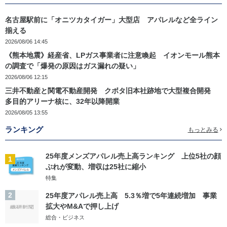
名古屋駅前に「オニツカタイガー」大型店 アパレルなど全ライン
揃える
2026/08/06 14:45
《熊本地震》経産省、LPガス事業者に注意喚起 イオンモール熊本
の調査で「爆発の原因はガス漏れの疑い」
2026/08/06 12:15
三井不動産と関電不動産開発 クボタ旧本社跡地で大型複合開発
多目的アリーナ核に、32年以降開業
2026/08/05 13:55
ランキング
もっとみる
25年度メンズアパレル売上高ランキング 上位5社の顔
1
ぶれが変動、増収は25社に縮小
特集
2
25年度アパレル売上高 5.3％増で5年連続増加 事業
拡大やM&Aで押し上げ
総合・ビジネス