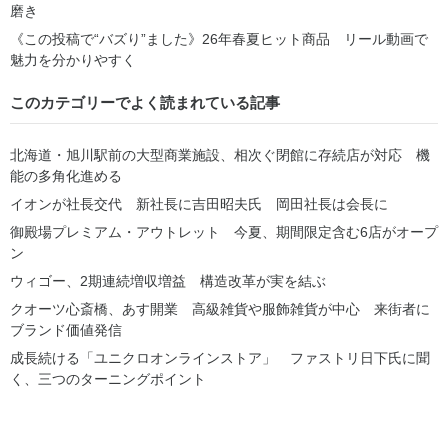
磨き
《この投稿で“バズり”ました》26年春夏ヒット商品 リール動画で
魅力を分かりやすく
このカテゴリーでよく読まれている記事
北海道・旭川駅前の大型商業施設、相次ぐ閉館に存続店が対応 機
能の多角化進める
イオンが社長交代 新社長に吉田昭夫氏 岡田社長は会長に
御殿場プレミアム・アウトレット 今夏、期間限定含む6店がオープ
ン
ウィゴー、2期連続増収増益 構造改革が実を結ぶ
クオーツ心斎橋、あす開業 高級雑貨や服飾雑貨が中心 来街者に
ブランド価値発信
成長続ける「ユニクロオンラインストア」 ファストリ日下氏に聞
く、三つのターニングポイント