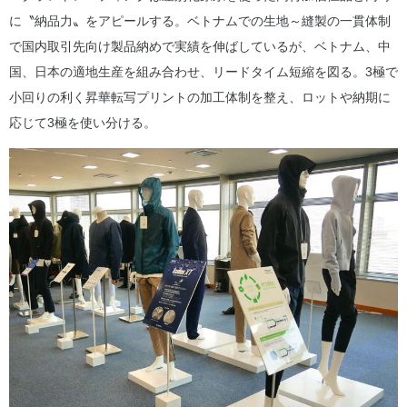
に〝納品力〟をアピールする。ベトナムでの生地～縫製の一貫体制
で国内取引先向け製品納めで実績を伸ばしているが、ベトナム、中
国、日本の適地生産を組み合わせ、リードタイム短縮を図る。3極で
小回りの利く昇華転写プリントの加工体制を整え、ロットや納期に
応じて3極を使い分ける。