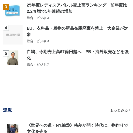
25年度レディスアパレル売上高ランキング 前年度比
3
2.2％増で5年連続の増加
総合・ビジネス
4
EU、衣料品・履物の新品在庫廃棄を禁止 大企業が対
象
総合・ビジネス
白鳩、今期売上高67億円超へ PB・海外販売などを強
5
化
総合・ビジネス
連載
もっとみる
《世界への道・NY編⑫》格差が開く時代に、物作りで
文化を売る