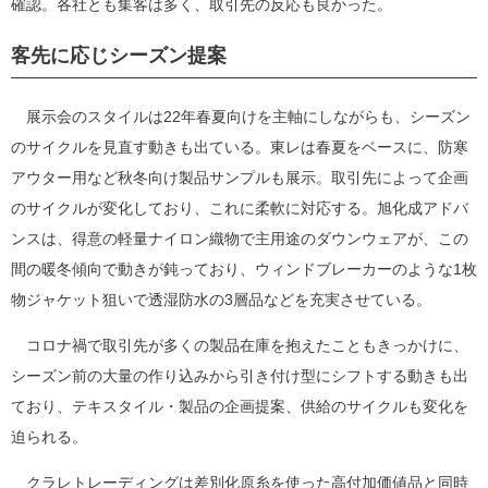
確認。各社とも集客は多く、取引先の反応も良かった。
客先に応じシーズン提案
展示会のスタイルは22年春夏向けを主軸にしながらも、シーズン
のサイクルを見直す動きも出ている。東レは春夏をベースに、防寒
アウター用など秋冬向け製品サンプルも展示。取引先によって企画
のサイクルが変化しており、これに柔軟に対応する。旭化成アドバ
ンスは、得意の軽量ナイロン織物で主用途のダウンウェアが、この
間の暖冬傾向で動きが鈍っており、ウィンドブレーカーのような1枚
物ジャケット狙いで透湿防水の3層品などを充実させている。
コロナ禍で取引先が多くの製品在庫を抱えたこともきっかけに、
シーズン前の大量の作り込みから引き付け型にシフトする動きも出
ており、テキスタイル・製品の企画提案、供給のサイクルも変化を
迫られる。
クラレトレーディングは差別化原糸を使った高付加価値品と同時