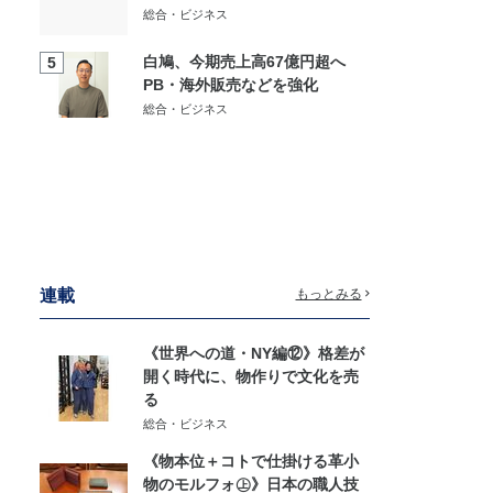
総合・ビジネス
白鳩、今期売上高67億円超へ
5
PB・海外販売などを強化
総合・ビジネス
連載
もっとみる
《世界への道・NY編⑫》格差が
開く時代に、物作りで文化を売
る
総合・ビジネス
《物本位＋コトで仕掛ける革小
物のモルフォ㊤》日本の職人技