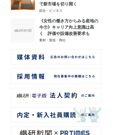
で新市場を切り開く
総合・ビジネス
《女性の働き方からみる産地の
今㊦》キャリア向上意識は高
く 評価や設備改善要求も
素材・製造・商社