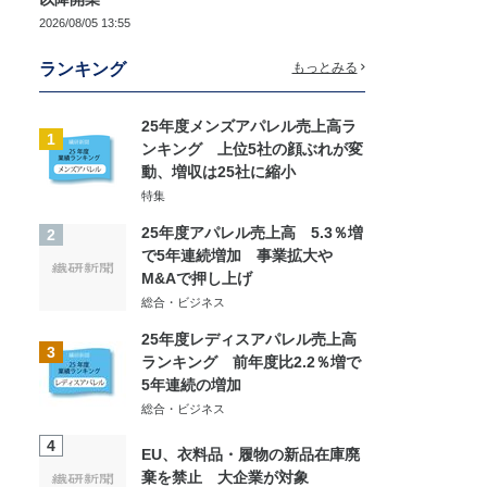
2026/08/05 13:55
ランキング
もっとみる
25年度メンズアパレル売上高ラ
1
ンキング 上位5社の顔ぶれが変
動、増収は25社に縮小
特集
25年度アパレル売上高 5.3％増
2
で5年連続増加 事業拡大や
M&Aで押し上げ
総合・ビジネス
25年度レディスアパレル売上高
3
ランキング 前年度比2.2％増で
5年連続の増加
総合・ビジネス
4
EU、衣料品・履物の新品在庫廃
棄を禁止 大企業が対象