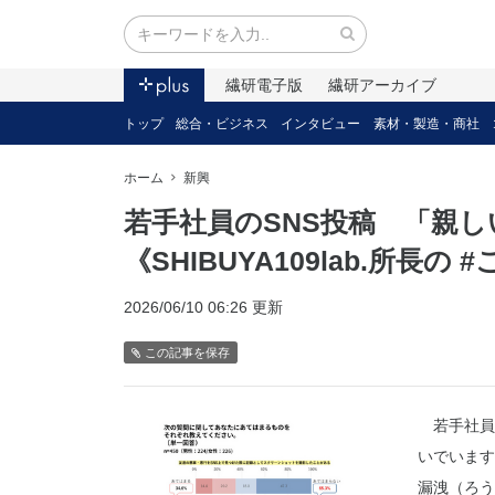
繊研電子版
繊研アーカイブ
トップ
総合・ビジネス
インタビュー
素材・製造・商社
ホーム
新興
若手社員のSNS投稿 「親
《SHIBUYA109lab.所
2026/06/10 06:26 更新
この記事を保存
若手社員に
いでいます
漏洩（ろう