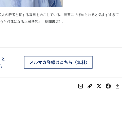
毎月200人の若者と接する毎日を過ごしている。著書に『ほめられると気まずすぎて
そうと必死になる上司世代』（徳間書店）。