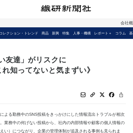
会社
コレクション・トレンド
商品
新興
特集
人事・機構
レポート＋
コラム
基
しい友達」がリスクに
長の #これ知ってないと気まずい》
よる勤務中のSNS投稿をきっかけにした情報流出トラブルが相次
。業務中の何げない投稿から、社内の内部情報や顧客の個人情報の
えい）につながり、企業の管理体制が追及される事例も見られま