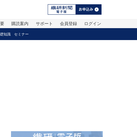
概要
購読案内
サポート
会員登録
ログイン
礎知識
セミナー