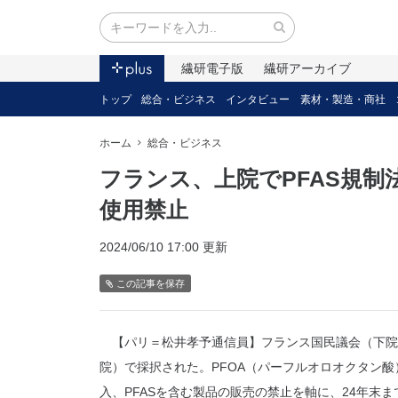
繊研電子版
繊研アーカイブ
トップ
総合・ビジネス
インタビュー
素材・製造・商社
ホーム
総合・ビジネス
フランス、上院でPFAS規制
使用禁止
2024/06/10 17:00 更新
この記事を保存
【パリ＝松井孝予通信員】フランス国民議会（下院）
院）で採択された。PFOA（パーフルオロオクタン酸
入、PFASを含む製品の販売の禁止を軸に、24年末