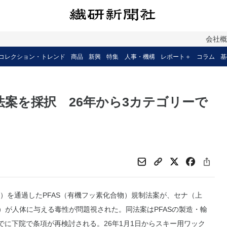
会社
コレクション・トレンド
商品
新興
特集
人事・機構
レポート＋
コラム
基
法案を採択 26年から3カテゴリーで
を通過したPFAS（有機フッ素化合物）規制法案が、セナ（上
）が人体に与える毒性が問題視された。同法案はPFASの製造・輸
までに下院で条項が再検討される。26年1月1日からスキー用ワック