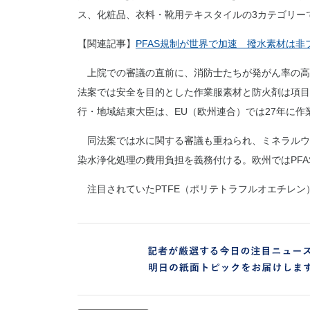
ス、化粧品、衣料・靴用テキスタイルの3カテゴリー
【関連記事】
PFAS規制が世界で加速 撥水素材は
上院での審議の直前に、消防士たちが発がん率の高さ
法案では安全を目的とした作業服素材と防火剤は項目
行・地域結束大臣は、EU（欧州連合）では27年に
同法案では水に関する審議も重ねられ、ミネラルウォ
染水浄化処理の費用負担を義務付ける。欧州ではPF
注目されていたPTFE（ポリテトラフルオエチレン