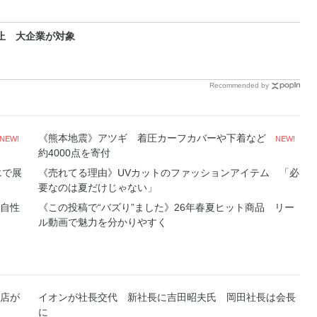
止 大企業が対象
Recommended by
《熊本地震》アツギ 着圧カーフカバーや下着など
NEW!
NEW!
約4000点を寄付
エで展
《売れてる理由》UVカットのファッションアイテム 「必
要なのは夏だけじゃない」
自性
《この投稿で“バズり”ました》26年春夏ヒット商品 リー
ル動画で魅力を分かりやすく
店が
イオンが社長交代 新社長に吉田昭夫氏 岡田社長は会長
に