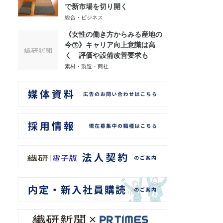
で新市場を切り開く
総合・ビジネス
《女性の働き方からみる産地の
今㊦》キャリア向上意識は高
く 評価や設備改善要求も
素材・製造・商社