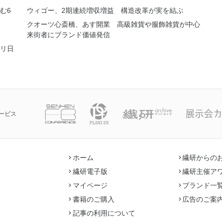
む6
ウィゴー、2期連続増収増益 構造改革が実を結ぶ
クオーツ心斎橋、あす開業 高級雑貨や服飾雑貨が中心
来街者にブランド価値発信
リ日
ービス
ホーム
繊研からの
繊研電子版
繊研主催ア
マイページ
ブランド一
書籍のご購入
広告のご案
記事の利用について