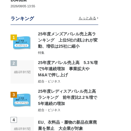
2026/08/05 13:55
ランキング
もっとみる
25年度メンズアパレル売上高ラ
1
ンキング 上位5社の顔ぶれが変
動、増収は25社に縮小
特集
25年度アパレル売上高 5.3％増
2
で5年連続増加 事業拡大や
M&Aで押し上げ
総合・ビジネス
25年度レディスアパレル売上高
3
ランキング 前年度比2.2％増で
5年連続の増加
総合・ビジネス
4
EU、衣料品・履物の新品在庫廃
棄を禁止 大企業が対象