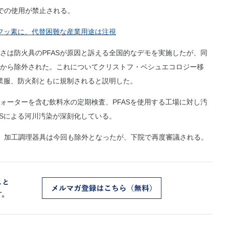
での使用が禁止される。
非フッ素に、代替困難な産業用途は注視
は防火具のPFASが原因と訴える全国的なデモを実施したが、同
から除外された。これについてクリストフ・ベシュエコロジー移
作業服、防火剤ともに規制されると説明した。
ーターを含む飲料水の定期検査、PFASを使用する工場に対し汚
ASによる河川汚染が深刻化している。
）加工調理器具は今回も除外となったが、下院で再度審議される。