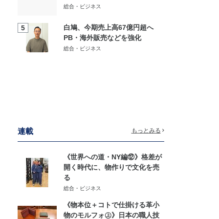
総合・ビジネス
白鳩、今期売上高67億円超へ
5
PB・海外販売などを強化
総合・ビジネス
連載
もっとみる
《世界への道・NY編⑫》格差が
開く時代に、物作りで文化を売
る
総合・ビジネス
《物本位＋コトで仕掛ける革小
物のモルフォ㊤》日本の職人技