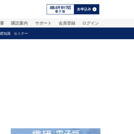
概要
購読案内
サポート
会員登録
ログイン
礎知識
セミナー