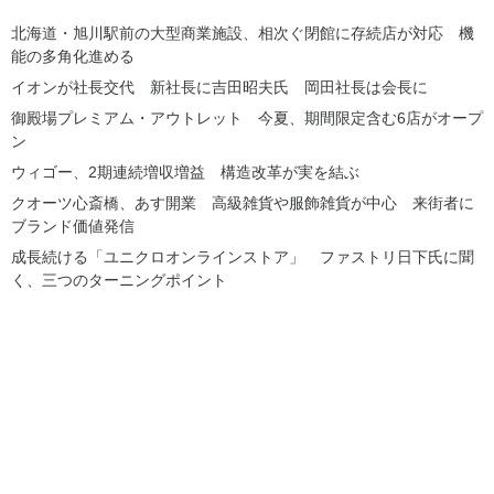
北海道・旭川駅前の大型商業施設、相次ぐ閉館に存続店が対応 機
能の多角化進める
イオンが社長交代 新社長に吉田昭夫氏 岡田社長は会長に
御殿場プレミアム・アウトレット 今夏、期間限定含む6店がオープ
ン
ウィゴー、2期連続増収増益 構造改革が実を結ぶ
クオーツ心斎橋、あす開業 高級雑貨や服飾雑貨が中心 来街者に
ブランド価値発信
成長続ける「ユニクロオンラインストア」 ファストリ日下氏に聞
く、三つのターニングポイント