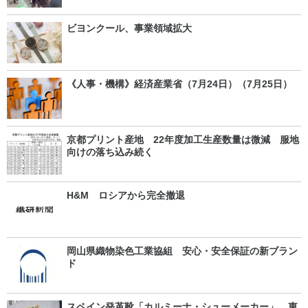
ビヨンクール、事業領域拡大
《人事・機構》経済産業省（7月24日）（7月25日）
京都プリント産地 22年度加工生産数量は微減 服地
向けの落ち込み続く
H&M ロシアから完全撤退
岡山県織物染色工業協組 安心・安全保証の新ブラン
ド
スペイン発革靴「カルミーナ・シューメーカー」 東