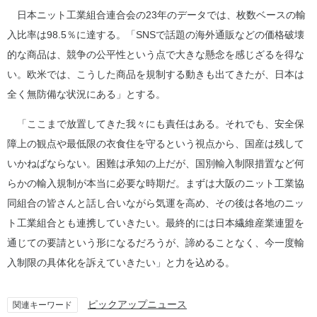
日本ニット工業組合連合会の23年のデータでは、枚数ベースの輸
入比率は98.5％に達する。「SNSで話題の海外通販などの価格破壊
的な商品は、競争の公平性という点で大きな懸念を感じざるを得な
い。欧米では、こうした商品を規制する動きも出てきたが、日本は
全く無防備な状況にある」とする。
「ここまで放置してきた我々にも責任はある。それでも、安全保
障上の観点や最低限の衣食住を守るという視点から、国産は残して
いかねばならない。困難は承知の上だが、国別輸入制限措置など何
らかの輸入規制が本当に必要な時期だ。まずは大阪のニット工業協
同組合の皆さんと話し合いながら気運を高め、その後は各地のニッ
ト工業組合とも連携していきたい。最終的には日本繊維産業連盟を
通じての要請という形になるだろうが、諦めることなく、今一度輸
入制限の具体化を訴えていきたい」と力を込める。
ピックアップニュース
関連キーワード