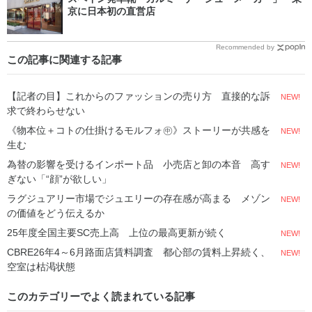
京に日本初の直営店
Recommended by
この記事に関連する記事
【記者の目】これからのファッションの売り方 直接的な訴
NEW!
求で終わらせない
《物本位＋コトの仕掛けるモルフォ㊥》ストーリーが共感を
NEW!
生む
為替の影響を受けるインポート品 小売店と卸の本音 高す
NEW!
ぎない「“顔”が欲しい」
ラグジュアリー市場でジュエリーの存在感が高まる メゾン
NEW!
の価値をどう伝えるか
25年度全国主要SC売上高 上位の最高更新が続く
NEW!
CBRE26年4～6月路面店賃料調査 都心部の賃料上昇続く、
NEW!
空室は枯渇状態
このカテゴリーでよく読まれている記事