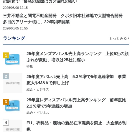
の調査で「爆発の原因はガス漏れの疑い」
2026/08/06 12:15
三井不動産と関電不動産開発 クボタ旧本社跡地で大型複合開発
多目的アリーナ核に、32年以降開業
2026/08/05 13:55
ランキング
もっとみる
25年度メンズアパレル売上高ランキング 上位5社の顔
1
ぶれが変動、増収は25社に縮小
特集
2
25年度アパレル売上高 5.3％増で5年連続増加 事業
拡大やM&Aで押し上げ
総合・ビジネス
25年度レディスアパレル売上高ランキング 前年度比
3
2.2％増で5年連続の増加
総合・ビジネス
4
EU、衣料品・履物の新品在庫廃棄を禁止 大企業が対
象