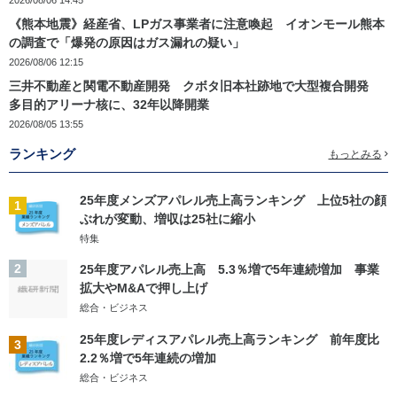
2026/08/06 14:45
《熊本地震》経産省、LPガス事業者に注意喚起 イオンモール熊本
の調査で「爆発の原因はガス漏れの疑い」
2026/08/06 12:15
三井不動産と関電不動産開発 クボタ旧本社跡地で大型複合開発
多目的アリーナ核に、32年以降開業
2026/08/05 13:55
ランキング
もっとみる
25年度メンズアパレル売上高ランキング 上位5社の顔
1
ぶれが変動、増収は25社に縮小
特集
2
25年度アパレル売上高 5.3％増で5年連続増加 事業
拡大やM&Aで押し上げ
総合・ビジネス
25年度レディスアパレル売上高ランキング 前年度比
3
2.2％増で5年連続の増加
総合・ビジネス