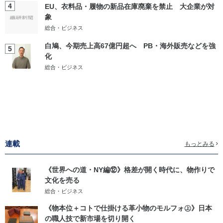
4
EU、衣料品・履物の新品在庫廃棄を禁止 大企業が対
象
総合・ビジネス
白鳩、今期売上高67億円超へ PB・海外販売などを強
5
化
総合・ビジネス
連載
もっとみる
《世界への道・NY編⑫》格差が開く時代に、物作りで
文化を売る
総合・ビジネス
《物本位＋コトで仕掛ける革小物のモルフォ㊤》日本
の職人技で新市場を切り開く