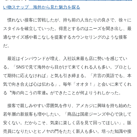
い物スナップ 海外から見た魅力を探る
慣れない接客に苦戦したが、持ち前の人当たりの良さで、徐々に
スタイルを確立していった。得意とするのはニーズを聞き出し、最
適なサイズ感や着こなしを提案するカウンセリングのような接客
だ。
最近はインバウンドが増え、入社以来最も店に勢いを感じてい
る。「SNSで見て海外から目がけて来てくれる人も多い。プロとし
て期待に応えなければ」と気も引き締まる。「片言の英語でも、本
気で向き合えば心は伝わる」。毎年「オオタ！」と会いに来てくれ
る〝海の向こうの常連〟ができたことが何よりうれしかった。
接客で親しみやすい雰囲気を作り、アメカジに興味を持ち始めた
若年層の新規客も増やしたい。「商品は国産ジーンズ中心で決して
安くない。だからこそ、気楽に楽しく店を見て回ってほしい」。販
売員になりたいとヒノヤの門をたたく新人も多い。培った知識や接