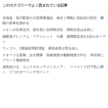
このカテゴリーでよく読まれている記事
北海道・旭川駅前の大型商業施設、相次ぐ閉館に存続店が対応 機
能の多角化進める
イオンが社長交代 新社長に吉田昭夫氏 岡田社長は会長に
御殿場プレミアム・アウトレット 今夏、期間限定含む6店がオープ
ン
ウィゴー、2期連続増収増益 構造改革が実を結ぶ
クオーツ心斎橋、あす開業 高級雑貨や服飾雑貨が中心 来街者に
ブランド価値発信
成長続ける「ユニクロオンラインストア」 ファストリ日下氏に聞
く、三つのターニングポイント