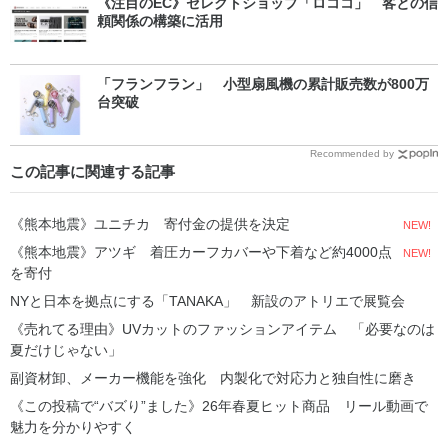
《注目のEC》セレクトショップ「ロココ」 客との信
頼関係の構築に活用
「フランフラン」 小型扇風機の累計販売数が800万
台突破
Recommended by
この記事に関連する記事
《熊本地震》ユニチカ 寄付金の提供を決定
NEW!
《熊本地震》アツギ 着圧カーフカバーや下着など約4000点
NEW!
を寄付
NYと日本を拠点にする「TANAKA」 新設のアトリエで展覧会
《売れてる理由》UVカットのファッションアイテム 「必要なのは
夏だけじゃない」
副資材卸、メーカー機能を強化 内製化で対応力と独自性に磨き
《この投稿で“バズり”ました》26年春夏ヒット商品 リール動画で
魅力を分かりやすく