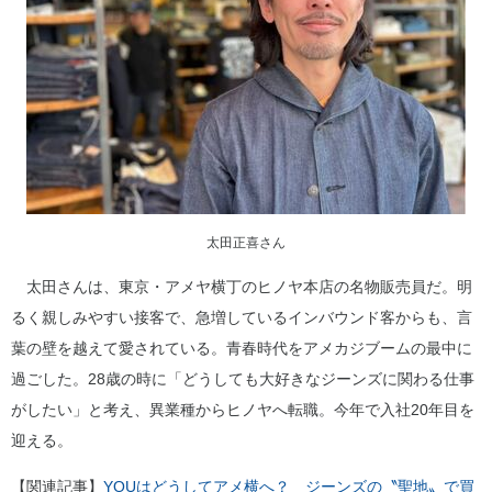
太田正喜さん
太田さんは、東京・アメヤ横丁のヒノヤ本店の名物販売員だ。明
るく親しみやすい接客で、急増しているインバウンド客からも、言
葉の壁を越えて愛されている。青春時代をアメカジブームの最中に
過ごした。28歳の時に「どうしても大好きなジーンズに関わる仕事
がしたい」と考え、異業種からヒノヤへ転職。今年で入社20年目を
迎える。
【関連記事】
YOUはどうしてアメ横へ？ ジーンズの〝聖地〟で買