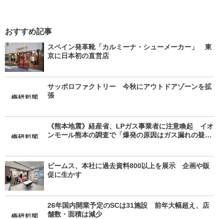
おすすめ記事
スペイン発革靴「カルミーナ・シューメーカー」 東
京に日本初の直営店
サッポロファクトリー 今秋にアウトドアゾーンを拡
張
《熊本地震》経産省、LPガス事業者に注意喚起 イオ
ンモール熊本の調査で「爆発の原因はガス漏れの疑
い」
ビームス、本社に過去資料800以上を展示 企画や販
促に生かす
26年国内開業予定のSCは31施設 前年大幅超え、店
舗数・面積は減少