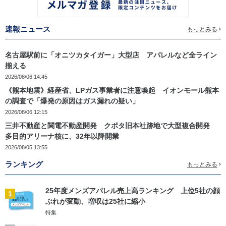
速報ニュース
もっとみる
名古屋駅前に「オニツカタイガー」大型店 アパレルなど全ライン
揃える
2026/08/06 14:45
《熊本地震》経産省、LPガス事業者に注意喚起 イオンモール熊本
の調査で「爆発の原因はガス漏れの疑い」
2026/08/06 12:15
三井不動産と関電不動産開発 クボタ旧本社跡地で大型複合開発
多目的アリーナ核に、32年以降開業
2026/08/05 13:55
ランキング
もっとみる
25年度メンズアパレル売上高ランキング 上位5社の顔
1
ぶれが変動、増収は25社に縮小
特集