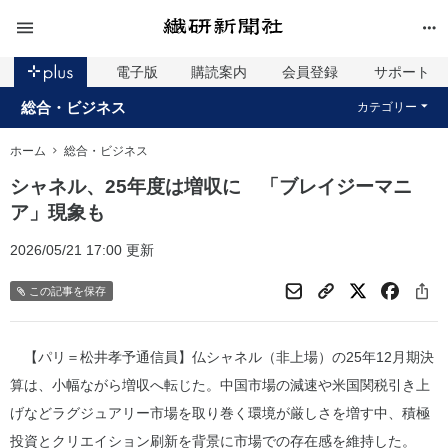
電子版
購読案内
会員登録
サポート
総合・ビジネス
カテゴリー
ホーム
総合・ビジネス
シャネル、25年度は増収に 「ブレイジーマニ
ア」現象も
2026/05/21 17:00 更新
この記事を保存
【パリ＝松井孝予通信員】仏シャネル（非上場）の25年12月期決
算は、小幅ながら増収へ転じた。中国市場の減速や米国関税引き上
げなどラグジュアリー市場を取り巻く環境が厳しさを増す中、積極
投資とクリエイション刷新を背景に市場での存在感を維持した。