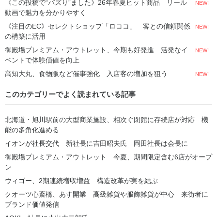
《この投稿で“バズり”ました》26年春夏ヒット商品 リール
NEW!
動画で魅力を分かりやすく
《注目のEC》セレクトショップ「ロココ」 客との信頼関係
NEW!
の構築に活用
御殿場プレミアム・アウトレット、今期も好発進 活発なイ
NEW!
ベントで体験価値を向上
高知大丸、食物販など催事強化 入店客の増加を狙う
NEW!
このカテゴリーでよく読まれている記事
北海道・旭川駅前の大型商業施設、相次ぐ閉館に存続店が対応 機
能の多角化進める
イオンが社長交代 新社長に吉田昭夫氏 岡田社長は会長に
御殿場プレミアム・アウトレット 今夏、期間限定含む6店がオープ
ン
ウィゴー、2期連続増収増益 構造改革が実を結ぶ
クオーツ心斎橋、あす開業 高級雑貨や服飾雑貨が中心 来街者に
ブランド価値発信