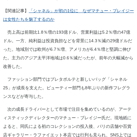
【関連記事】
「シャネル」が初の1位に なぜマチュー・ブレイジー
は女性たちを魅了するのか
売上高は前期比1.8％増の193億ドル、営業利益は5.2％増の47億
ドル。一方、純利益は投資負担などを背景に14.3％減の29億ドルだ
った。地域別では欧州が6.7％増、アメリカが6.4％増と堅調に伸び
た。主力のアジア太平洋地域は0.6％減だったが、前年の大幅減から
改善した。
ファッション部門ではプレタポルテと新しいバッグ「シャネル
25」が成長を支えた。ビューティー部門も8年ぶりの新作フレグラ
ンスなどが寄与した。
次の成長ドライバーとして市場で注目を集めているのが、アーテ
ィスティックディレクターのマチュー・ブレイジー氏だ。現地紙に
よると、同氏による初のコレクションの投入後、パリの店舗や百貨
店ギャラリー・ラファイエット本店では行列も見られ、SNS上では