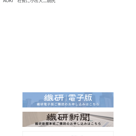
AOKI 社長に小出大二朗氏