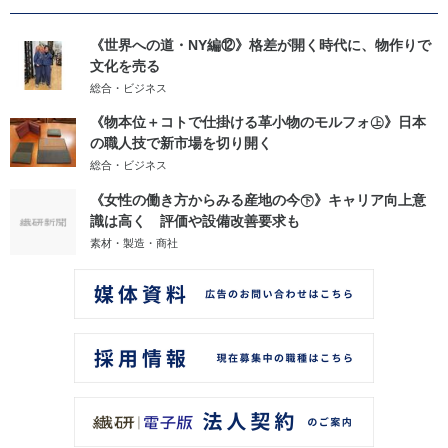
《世界への道・NY編⑫》格差が開く時代に、物作りで
文化を売る
総合・ビジネス
《物本位＋コトで仕掛ける革小物のモルフォ㊤》日本
の職人技で新市場を切り開く
総合・ビジネス
《女性の働き方からみる産地の今㊦》キャリア向上意
識は高く 評価や設備改善要求も
素材・製造・商社