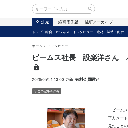
繊研電子版
繊研アーカイブ
トップ
総合・ビジネス
インタビュー
素材・製造・商社
ホーム
インタビュー
ビームス社長 設楽洋さん 
2026/05/14 13:00 更新
有料会員限定
この記事を保存
ビームスが
平方メート
見たことの