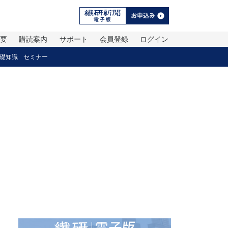
概要
購読案内
サポート
会員登録
ログイン
礎知識
セミナー