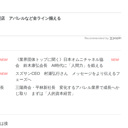
型店 アパレルなど全ライン揃える
Recommended by
《業界団体トップに聞く》日本オムニチャネル協
NEW!
NEW!
会 鈴木康弘会長 AI時代に「人間力」を鍛える
スズサンCEO 村瀬弘行さん メッセージをより伝えるフ
NEW!
ェーズへ
会長
三陽商会・平林新社長 変化するアパレル業界で成長へか
じ取り まずは「人的資本経営」
は接