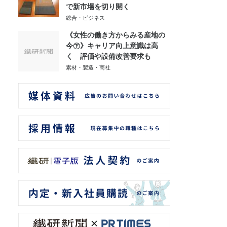
で新市場を切り開く
総合・ビジネス
《女性の働き方からみる産地の
今㊦》キャリア向上意識は高
く 評価や設備改善要求も
素材・製造・商社