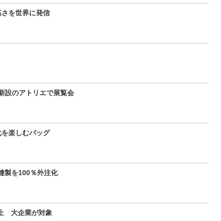
高さを世界に発信
 新設のアトリエで展覧会
化を楽しむバッグ
製を100％外注化
止 大企業が対象