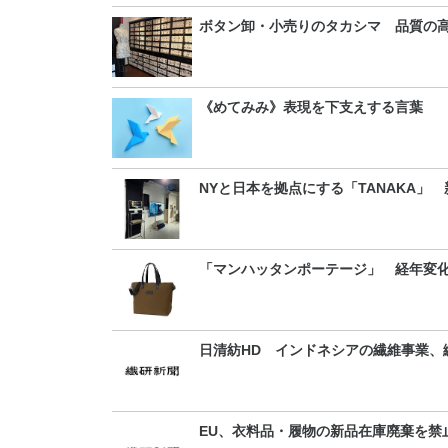
ボタン卸・小売りのタカシマ 品質の
《めてみみ》表現を下支えする言葉
NYと日本を拠点にする「TANAKA」
「マンハッタンポーテージ」 経年変
日清紡HD インドネシアの繊維事業、縫
EU、衣料品・履物の新品在庫廃棄を禁