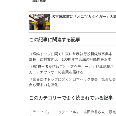
名古屋駅前に「オニツカタイガー」大
この記事に関連する記事
《繊維トップに聞く》東レ常務執行役員繊維事業本
部長 西村友伸氏 100周年で合繊の可能性を追求
《EC担当者を訪ねて》「アウディーレ」野津彩花さ
ん アナウンサーの言葉を届ける
《業界団体トップに聞く》日本バッグ協会 宮昌弘
自ら売る力を強化
このカテゴリーでよく読まれている記事
「ライフズ」「トゥデイフル」 吉田怜香さん 原点