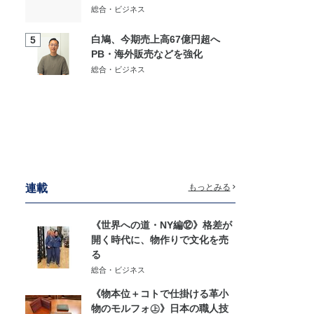
総合・ビジネス
白鳩、今期売上高67億円超へ
5
PB・海外販売などを強化
総合・ビジネス
連載
もっとみる
《世界への道・NY編⑫》格差が
開く時代に、物作りで文化を売
る
総合・ビジネス
《物本位＋コトで仕掛ける革小
物のモルフォ㊤》日本の職人技