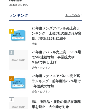
2026/08/05 13:55
ランキング
もっとみる
25年度メンズアパレル売上高ラ
1
ンキング 上位5社の顔ぶれが変
動、増収は25社に縮小
特集
25年度アパレル売上高 5.3％増
2
で5年連続増加 事業拡大や
M&Aで押し上げ
総合・ビジネス
25年度レディスアパレル売上高
3
ランキング 前年度比2.2％増で
5年連続の増加
総合・ビジネス
4
EU、衣料品・履物の新品在庫廃
棄を禁止 大企業が対象