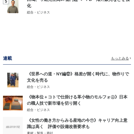
5
化
総合・ビジネス
連載
もっとみる
《世界への道・NY編⑫》格差が開く時代に、物作りで
文化を売る
総合・ビジネス
《物本位＋コトで仕掛ける革小物のモルフォ㊤》日本
の職人技で新市場を切り開く
総合・ビジネス
《女性の働き方からみる産地の今㊦》キャリア向上意
識は高く 評価や設備改善要求も
素材・製造・商社