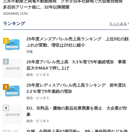
三井不動産と関電不動産開発 クボタ旧本社跡地で大型複合開発
多目的アリーナ核に、32年以降開業
2026/08/05 13:55
ランキング
もっとみる
25年度メンズアパレル売上高ランキング 上位5社の顔
1
ぶれが変動、増収は25社に縮小
特集
2
25年度アパレル売上高 5.3％増で5年連続増加 事業
拡大やM&Aで押し上げ
総合・ビジネス
25年度レディスアパレル売上高ランキング 前年度比
3
2.2％増で5年連続の増加
総合・ビジネス
4
EU、衣料品・履物の新品在庫廃棄を禁止 大企業が対
象
総合・ビジネス
白鳩、今期売上高67億円超へ PB・海外販売などを強