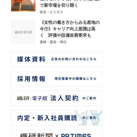
で新市場を切り開く
総合・ビジネス
《女性の働き方からみる産地の
今㊦》キャリア向上意識は高
く 評価や設備改善要求も
素材・製造・商社