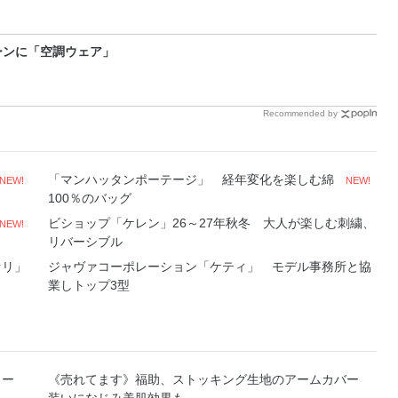
ーンに「空調ウェア」
Recommended by
「マンハッタンポーテージ」 経年変化を楽しむ綿
NEW!
NEW!
100％のバッグ
ビショップ「ケレン」26～27年秋冬 大人が楽しむ刺繍、
NEW!
リバーシブル
ァリ」
ジャヴァコーポレーション「ケティ」 モデル事務所と協
業しトップ3型
ソー
《売れてます》福助、ストッキング生地のアームカバー
装いになじみ美肌効果も