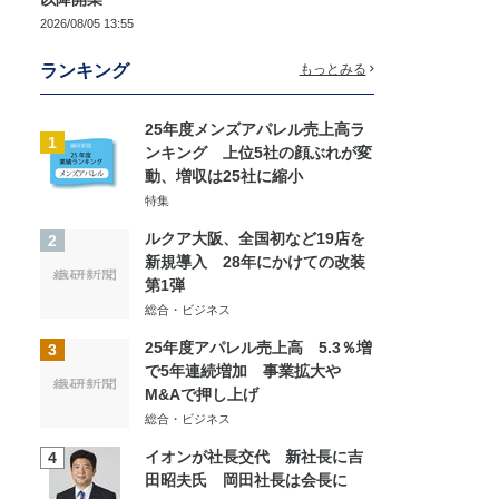
2026/08/05 13:55
ランキング
もっとみる
25年度メンズアパレル売上高ラ
1
ンキング 上位5社の顔ぶれが変
動、増収は25社に縮小
特集
ルクア大阪、全国初など19店を
2
新規導入 28年にかけての改装
第1弾
総合・ビジネス
25年度アパレル売上高 5.3％増
3
で5年連続増加 事業拡大や
M&Aで押し上げ
総合・ビジネス
イオンが社長交代 新社長に吉
4
田昭夫氏 岡田社長は会長に