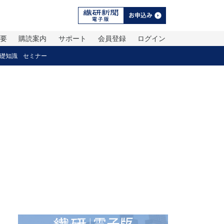
概要
購読案内
サポート
会員登録
ログイン
礎知識
セミナー