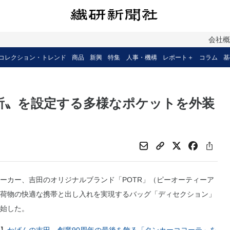
会社
コレクション・トレンド
商品
新興
特集
人事・機構
レポート＋
コラム
基
住所〟を設定する多様なポケットを外装
カー、吉田のオリジナルブランド「POTR」（ピーオーティーア
荷物の快適な携帯と出し入れを実現するバッグ「ディセクション」
始した。