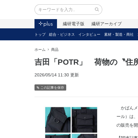
繊研電子版
繊研アーカイブ
トップ
総合・ビジネス
インタビュー
素材・製造・商社
ホーム
商品
吉田「POTR」 荷物の〝
2026/05/14 11:30 更新
この記事を保存
かばんメー
ール）は、
の販売を開