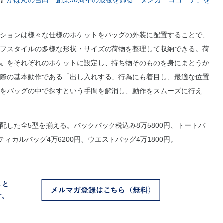
】
かばんの吉田 創業90周年の最後を飾る「タンカーコヨーテ」を
ションは様々な仕様のポケットをバッグの外装に配置することで、
フスタイルの多様な形状・サイズの荷物を整理して収納できる。荷
〟をそれぞれのポケットに設定し、持ち物そのものを身にまとうか
際の基本動作である「出し入れする」行為にも着目し、最適な位置
をバッグの中で探すという手間を解消し、動作をスムーズに行え
した全5型を揃える。バックパック税込み8万5800円、トートバ
ティカルバッグ4万6200円、ウエストバッグ4万1800円。