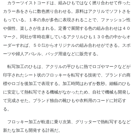
カラーツイストコードは、組みひもではなく撚り合わせて作った
カラー糸をさらに数色撚り合わせる。原料はアクリルでソフトさを
もっている。１本の糸が多色に表現されることで、ファッション性
や個性、楽しさが生まれる。定番で展開する色の組み合わせは４０
マーク。同社が常時在庫しているアクリルひも１３０色の中からオ
ーダーすれば、５０㍍からオリジナルの組み合わせができる。スポ
ーツや婦人アパレル、バッグ用途などに販売する。
転写加工のひもは、アクリルの平ひもに熱でロゴやマークなどが
印字されたシート状のフロッキーを転写する技術で、ブランドの商
標やロゴを後加工で表現する。加工時間はわずか数秒。細幅のひも
に安定して熱転写できる機械がなかったため、自社で機械も開発し
て完成させた。ブランド独自の靴ひもや衣料用のコードに対応す
る。
フロッキー加工が軌道に乗り次第、グリッターで熱転写するなど
新たな加工も開発する計画だ。