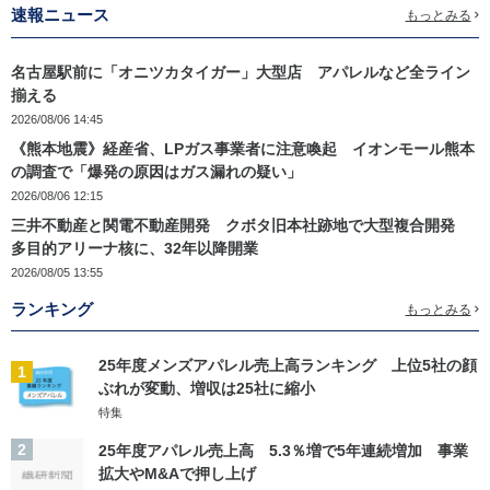
速報ニュース
もっとみる
名古屋駅前に「オニツカタイガー」大型店 アパレルなど全ライン
揃える
2026/08/06 14:45
《熊本地震》経産省、LPガス事業者に注意喚起 イオンモール熊本
の調査で「爆発の原因はガス漏れの疑い」
2026/08/06 12:15
三井不動産と関電不動産開発 クボタ旧本社跡地で大型複合開発
多目的アリーナ核に、32年以降開業
2026/08/05 13:55
ランキング
もっとみる
25年度メンズアパレル売上高ランキング 上位5社の顔
1
ぶれが変動、増収は25社に縮小
特集
2
25年度アパレル売上高 5.3％増で5年連続増加 事業
拡大やM&Aで押し上げ