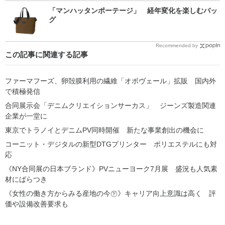
「マンハッタンポーテージ」 経年変化を楽しむバッ
グ
Recommended by
この記事に関連する記事
ファーマフーズ、卵殻膜利用の繊維「オボヴェール」拡販 国内外
で積極発信
合同展示会「デニムクリエイションサーカス」 ジーンズ製造関連
企業が一堂に
東京でトラノイとデニムPV同時開催 新たな事業創出の機会に
コーニット・デジタルの新型DTGプリンター ポリエステルにも対
応
《NY合同展の日本ブランド》PVニューヨーク7月展 盛況も人気素
材にばらつき
《女性の働き方からみる産地の今㊦》キャリア向上意識は高く 評
価や設備改善要求も