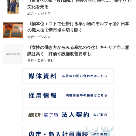
《世界への道・NY編⑫》格差が開く時代に、物作りで
文化を売る
総合・ビジネス
《物本位＋コトで仕掛ける革小物のモルフォ㊤》日本
の職人技で新市場を切り開く
総合・ビジネス
《女性の働き方からみる産地の今㊦》キャリア向上意
識は高く 評価や設備改善要求も
素材・製造・商社