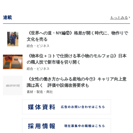
連載
もっとみる
《世界への道・NY編⑫》格差が開く時代に、物作りで
文化を売る
総合・ビジネス
《物本位＋コトで仕掛ける革小物のモルフォ㊤》日本
の職人技で新市場を切り開く
総合・ビジネス
《女性の働き方からみる産地の今㊦》キャリア向上意
識は高く 評価や設備改善要求も
素材・製造・商社