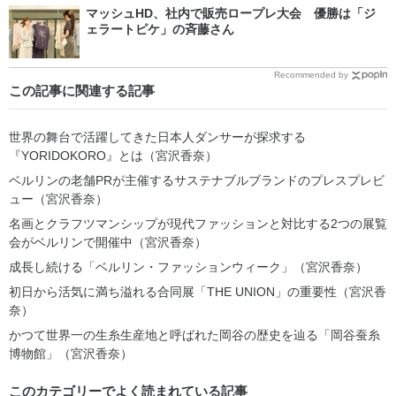
マッシュHD、社内で販売ロープレ大会 優勝は「ジ
ェラートピケ」の斉藤さん
Recommended by
この記事に関連する記事
世界の舞台で活躍してきた日本人ダンサーが探求する
『YORIDOKORO』とは（宮沢香奈）
ベルリンの老舗PRが主催するサステナブルブランドのプレスプレビ
ュー（宮沢香奈）
名画とクラフツマンシップが現代ファッションと対比する2つの展覧
会がベルリンで開催中（宮沢香奈）
成長し続ける「ベルリン・ファッションウィーク」（宮沢香奈）
初日から活気に満ち溢れる合同展「THE UNION」の重要性（宮沢香
奈）
かつて世界一の生糸生産地と呼ばれた岡谷の歴史を辿る「岡谷蚕糸
博物館」（宮沢香奈）
このカテゴリーでよく読まれている記事