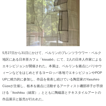
5月27日から31日にかけて、ベルリンのプレンツラウワー・ベルク
地区にある日本茶カフェ「kissabō」にて、2人の日本人作家による
エキシビジョンが開催された。本展は、ベルリンを拠点にパリやウ
ィーンなどをはじめとするヨーロッパ各地でエキシビジョンやPOP
UPに精力的に参加し、作品を発表し続けている陶芸家のYasuhiro
Cúzeが主催し、栃木を拠点に活動するアーティスト磯部祥子が手掛
ける「Itoshitsu（絲室）」とともに陶磁器とテキスタイルアートの
作品展示と販売が行われた。