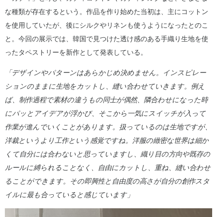
な種類が存在するという。作品を作り始めた当初は、主にコットン
を使用していたが、後にシルクやリネンも使うようになったとのこ
と。今回の展示では、韓国で見つけた透け感のある手織り生地を使
ったタペストリーを新作として発表している。
「デザインやパターンはあらかじめ決めません。インスピレー
ションのままに生地をカットし、縫い合わせていきます。例え
ば、制作過程で素材の違うもの同士が偶然、隣合わせになった時
にパッとアイデアが浮かび、そこから一気にスイッチが入って
作業が進んでいくことがあります。扱っているのは生地ですが、
洋裁というより工作という感覚ですね。洋服の緻密な世界は細か
くて自分には合わないと思っていますし、織り目の方向や既存の
ルールに縛られることなく、自由にカットし、重ね、縫い合わせ
ることができます。その即興性と自由度の高さが自分の創作スタ
イルに最も合っていると感じています」