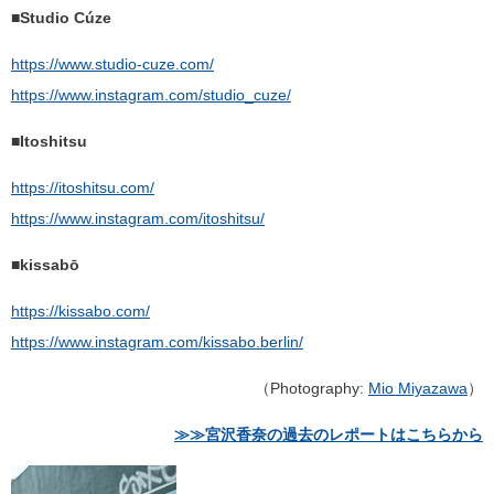
■Studio Cúze
https://www.studio-cuze.com/
https://www.instagram.com/studio_cuze/
■Itoshitsu
https://itoshitsu.com/
https://www.instagram.com/itoshitsu/
■kissabō
https://kissabo.com/
https://www.instagram.com/kissabo.berlin/
（Photography:
Mio Miyazawa
）
≫≫宮沢香奈の過去のレポートはこちらから