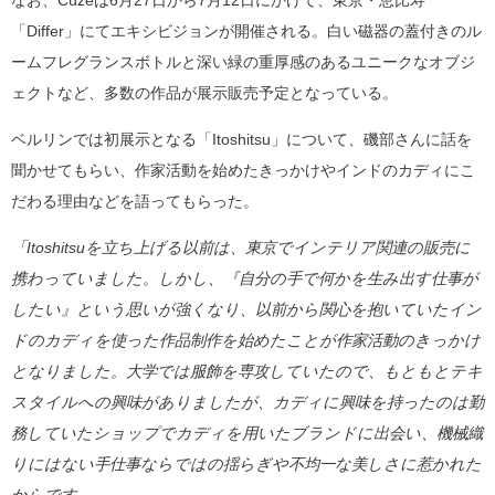
なお、Cúzeは6月27日から7月12日にかけて、東京・恵比寿
「Differ」にてエキシビジョンが開催される。白い磁器の蓋付きのル
ームフレグランスボトルと深い緑の重厚感のあるユニークなオブジ
ェクトなど、多数の作品が展示販売予定となっている。
ベルリンでは初展示となる「Itoshitsu」について、磯部さんに話を
聞かせてもらい、作家活動を始めたきっかけやインドのカディにこ
だわる理由などを語ってもらった。
「Itoshitsuを立ち上げる以前は、東京でインテリア関連の販売に
携わっていました。しかし、『自分の手で何かを生み出す仕事が
したい』という思いが強くなり、以前から関心を抱いていたイン
ドのカディを使った作品制作を始めたことが作家活動のきっかけ
となりました。大学では服飾を専攻していたので、もともとテキ
スタイルへの興味がありましたが、カディに興味を持ったのは勤
務していたショップでカディを用いたブランドに出会い、機械織
りにはない手仕事ならではの揺らぎや不均一な美しさに惹かれた