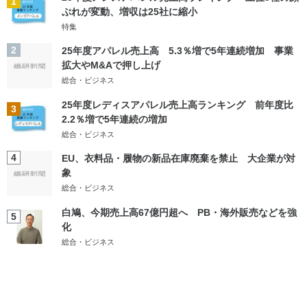
1
ぶれが変動、増収は25社に縮小
特集
2
25年度アパレル売上高 5.3％増で5年連続増加 事業
拡大やM&Aで押し上げ
総合・ビジネス
25年度レディスアパレル売上高ランキング 前年度比
3
2.2％増で5年連続の増加
総合・ビジネス
4
EU、衣料品・履物の新品在庫廃棄を禁止 大企業が対
象
総合・ビジネス
白鳩、今期売上高67億円超へ PB・海外販売などを強
5
化
総合・ビジネス