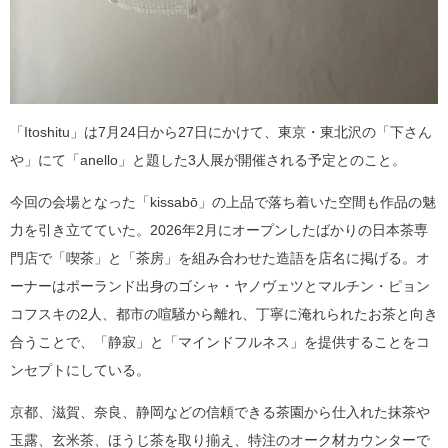
「Itoshitu」は7月24日から27日にかけて、東京・東北沢の「下さん
や」にて「anello」と題した3人展が開催される予定とのこと。
今回の会場となった「kissabō」の上品で落ち着いた空間も作品の魅
力を引き立てていた。2026年2月にオープンしたばかりの日本茶専
門店で「喫茶」と「茶房」を組み合わせた造語を店名に掲げる。オ
ーナーはポーランド出身のゴシャ・ヤノヴェツとマルチン・ピョン
コフスキの2人、都市の喧騒から離れ、丁寧に淹れられたお茶と向き
合うことで、「静寂」と「マインドフルネス」を提供することをコ
ンセプトにしている。
京都、滋賀、奈良、静岡などの信頼できる茶園から仕入れた抹茶や
玉露、玄米茶、ほうじ茶を取り揃え、特注のオーク材カウンターで