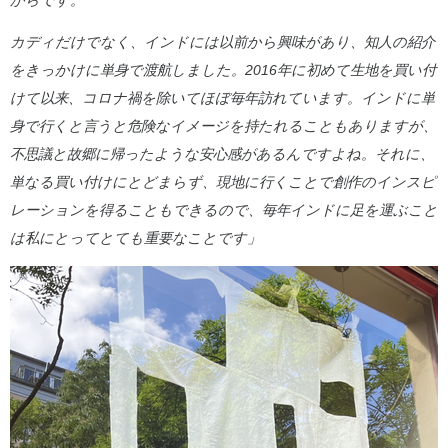
からです。
カディだけでなく、インドには以前から興味があり、知人の紹介
をきっかけに単身で渡航しました。2016年に初めて生地を買い付
けて以来、コロナ禍を除いてほぼ毎年訪れています。インドに単
身で行くと言うと危険なイメージを持たれることもありますが、
不思議と故郷に帰ったような安心感があるんですよね。それに、
単なる買い付けにとどまらず、現地に行くことで創作のインスピ
レーションを得ることもできるので、毎年インドに足を運ぶこと
は私にとってとても重要なことです」