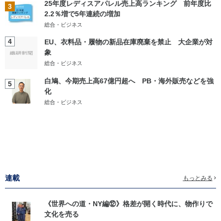
25年度レディスアパレル売上高ランキング 前年度比
3
2.2％増で5年連続の増加
総合・ビジネス
4
EU、衣料品・履物の新品在庫廃棄を禁止 大企業が対
象
総合・ビジネス
白鳩、今期売上高67億円超へ PB・海外販売などを強
5
化
総合・ビジネス
連載
もっとみる
《世界への道・NY編⑫》格差が開く時代に、物作りで
文化を売る