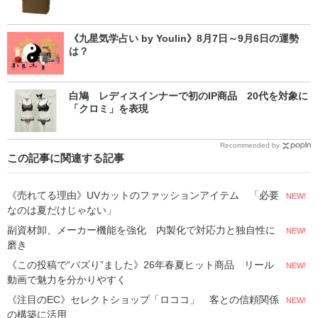
《九星気学占い by Youlin》8月7日～9月6日の運勢
は？
白鳩 レディスインナーで初のIP商品 20代を対象に
「クロミ」を表現
Recommended by
この記事に関連する記事
《売れてる理由》UVカットのファッションアイテム 「必要
NEW!
なのは夏だけじゃない」
副資材卸、メーカー機能を強化 内製化で対応力と独自性に
NEW!
磨き
《この投稿で“バズり”ました》26年春夏ヒット商品 リール
NEW!
動画で魅力を分かりやすく
《注目のEC》セレクトショップ「ロココ」 客との信頼関係
NEW!
の構築に活用