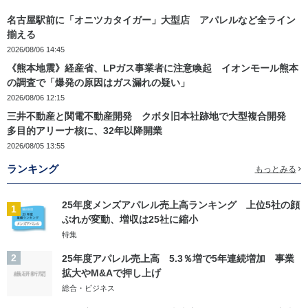
名古屋駅前に「オニツカタイガー」大型店 アパレルなど全ライン
揃える
2026/08/06 14:45
《熊本地震》経産省、LPガス事業者に注意喚起 イオンモール熊本
の調査で「爆発の原因はガス漏れの疑い」
2026/08/06 12:15
三井不動産と関電不動産開発 クボタ旧本社跡地で大型複合開発
多目的アリーナ核に、32年以降開業
2026/08/05 13:55
ランキング
もっとみる
25年度メンズアパレル売上高ランキング 上位5社の顔
1
ぶれが変動、増収は25社に縮小
特集
2
25年度アパレル売上高 5.3％増で5年連続増加 事業
拡大やM&Aで押し上げ
総合・ビジネス