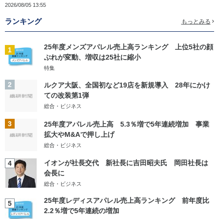
2026/08/05 13:55
ランキング
もっとみる
25年度メンズアパレル売上高ランキング 上位5社の顔
1
ぶれが変動、増収は25社に縮小
特集
2
ルクア大阪、全国初など19店を新規導入 28年にかけ
ての改装第1弾
総合・ビジネス
3
25年度アパレル売上高 5.3％増で5年連続増加 事業
拡大やM&Aで押し上げ
総合・ビジネス
イオンが社長交代 新社長に吉田昭夫氏 岡田社長は
4
会長に
総合・ビジネス
25年度レディスアパレル売上高ランキング 前年度比
5
2.2％増で5年連続の増加