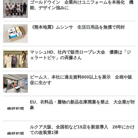
ゴールドウイン 企業向けユニフォームを本格化 機
能、デザイン強みに
《熊本地震》ムシンサ 生活日用品を無償で同封
マッシュHD、社内で販売ロープレ大会 優勝は「ジ
ェラートピケ」の斉藤さん
ビームス、本社に過去資料800以上を展示 企画や販
促に生かす
EU、衣料品・履物の新品在庫廃棄を禁止 大企業が対
象
ルクア大阪、全国初など19店を新規導入 28年にかけ
ての改装第1弾