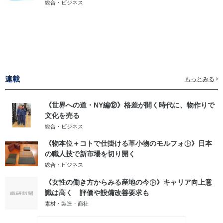
総合・ビジネス
連載
もっとみる
《世界への道・NY編⑫》格差が開く時代に、物作りで
文化を売る
総合・ビジネス
《物本位＋コトで仕掛ける革小物のモルフォ㊤》日本
の職人技で新市場を切り開く
総合・ビジネス
《女性の働き方からみる産地の今㊦》キャリア向上意
識は高く 評価や設備改善要求も
素材・製造・商社