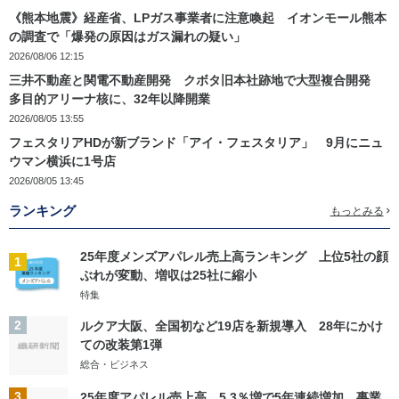
《熊本地震》経産省、LPガス事業者に注意喚起 イオンモール熊本
の調査で「爆発の原因はガス漏れの疑い」
2026/08/06 12:15
三井不動産と関電不動産開発 クボタ旧本社跡地で大型複合開発
多目的アリーナ核に、32年以降開業
2026/08/05 13:55
フェスタリアHDが新ブランド「アイ・フェスタリア」 9月にニュ
ウマン横浜に1号店
2026/08/05 13:45
ランキング
もっとみる
25年度メンズアパレル売上高ランキング 上位5社の顔
1
ぶれが変動、増収は25社に縮小
特集
2
ルクア大阪、全国初など19店を新規導入 28年にかけ
ての改装第1弾
総合・ビジネス
3
25年度アパレル売上高 5.3％増で5年連続増加 事業