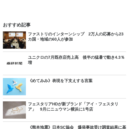
おすすめ記事
ファストリのインターンシップ 2万人の応募から23
カ国・地域の60人が参加
ユニクロの7月既存店売上高 後半の猛暑で動き4.3％
増
《めてみみ》表現を下支えする言葉
フェスタリアHDが新ブランド「アイ・フェスタリ
ア」 9月にニュウマン横浜に1号店
《熊本地震》日本SC協会 爆発事故受け調査結果に基