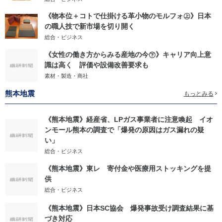
《物本位＋コトで仕掛ける革小物のモルフォ㊤》日本
の職人技で新市場を切り開く
総合・ビジネス
《女性の働き方からみる産地の今㊦》キャリア向上意
識は高く 評価や設備改善要求も
素材・製造・商社
熊本地震
もっとみる
《熊本地震》経産省、LPガス事業者に注意喚起 イオ
ンモール熊本の調査で「爆発の原因はガス漏れの疑
い」
総合・ビジネス
《熊本地震》東レ 寄付金や医療用ストッキングを提
供
総合・ビジネス
《熊本地震》日本SC協会 爆発事故受け調査結果に基
づき対応