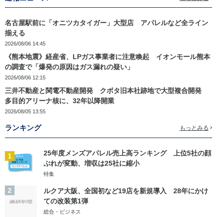
名古屋駅前に「オニツカタイガー」大型店 アパレルなど全ライン
揃える
2026/08/06 14:45
《熊本地震》経産省、LPガス事業者に注意喚起 イオンモール熊本
の調査で「爆発の原因はガス漏れの疑い」
2026/08/06 12:15
三井不動産と関電不動産開発 クボタ旧本社跡地で大型複合開発
多目的アリーナ核に、32年以降開業
2026/08/05 13:55
ランキング
もっとみる
25年度メンズアパレル売上高ランキング 上位5社の顔
1
ぶれが変動、増収は25社に縮小
特集
2
ルクア大阪、全国初など19店を新規導入 28年にかけ
ての改装第1弾
総合・ビジネス