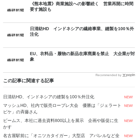
《熊本地震》商業施設への影響続く 営業再開に時間
要す施設も
日清紡HD インドネシアの繊維事業、縫製を100％外
注化
EU、衣料品・履物の新品在庫廃棄を禁止 大企業が対
象
Recommended by
この記事に関連する記事
日清紡HD、インドネシアの縫製を100％外注化
NEW!
マッシュHD、社内で販売ロープレ大会 優勝は「ジェラート
NEW!
ピケ」の斉藤さん
ビームス、本社に過去資料800以上を展示 企画や販促に生
NEW!
かす
名古屋駅前に「オニツカタイガー」大型店 アパレルなど全
NEW!