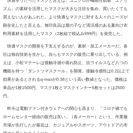
快適をうたったマスクと言えば、ユニクロが機能性肌着「エアリ
ズム」の素材を活用したマスクが大きな注目を集め、買いたくても
買えない人があふれた。より快適なマスクに対する人々のニーズが
顕在化したと言える。無印良品は鹿の子など清涼感のある夏向け衣
料用素材を活用したマスク（2枚組で税込み999円）を発売した。
快適マスクの開発を下支えするのが、素材・加工メーカーだ。各
社は独自技術を生かし、自らもマスクの販売に乗り出している。例
えば、小松マテーレは接触冷感や蒸れ防止、抗ウイルスなど八つの
機能を持つ「ダントツマスクール」を開発。接触冷感性は0.2以上で
効果があるとされるq‐maxが0.38という高い数値となった。価格は
単品が1枚1500円、マスク1枚とマスクインナー5枚セットは2500
円。
昨今は電動ファン付きウェアへの関心も高まり、「コロナ禍でも
ホームセンター経由の販売は良い」（各メーカー）という。作業服
市場が先行したが最近は、カジュアルやスポーツ、アウトドアの市