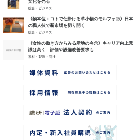
文化を売る
総合・ビジネス
《物本位＋コトで仕掛ける革小物のモルフォ㊤》日本
の職人技で新市場を切り開く
総合・ビジネス
《女性の働き方からみる産地の今㊦》キャリア向上意
識は高く 評価や設備改善要求も
素材・製造・商社