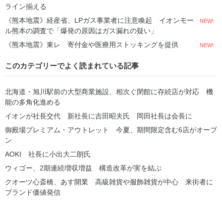
ライン揃える
《熊本地震》経産省、LPガス事業者に注意喚起 イオンモー
NEW!
ル熊本の調査で「爆発の原因はガス漏れの疑い」
《熊本地震》東レ 寄付金や医療用ストッキングを提供
NEW!
このカテゴリーでよく読まれている記事
北海道・旭川駅前の大型商業施設、相次ぐ閉館に存続店が対応 機
能の多角化進める
イオンが社長交代 新社長に吉田昭夫氏 岡田社長は会長に
御殿場プレミアム・アウトレット 今夏、期間限定含む6店がオープ
ン
AOKI 社長に小出大二朗氏
ウィゴー、2期連続増収増益 構造改革が実を結ぶ
クオーツ心斎橋、あす開業 高級雑貨や服飾雑貨が中心 来街者に
ブランド価値発信