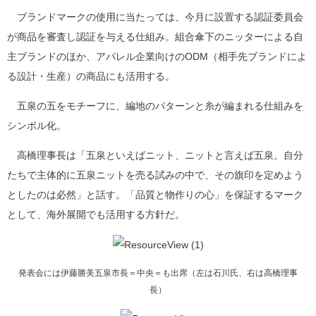
ブランドマークの使用に当たっては、今月に設置する認証委員会
が商品を審査し認証を与える仕組み。組合傘下のニッターによる自
主ブランドのほか、アパレル企業向けのODM（相手先ブランドによ
る設計・生産）の商品にも活用する。
五泉の五をモチーフに、編地のパターンと糸が編まれる仕組みを
シンボル化。
高橋理事長は「五泉といえばニット、ニットと言えば五泉。自分
たちで主体的に五泉ニットを売る試みの中で、その旗印を定めよう
としたのは必然」と話す。「品質と物作りの心」を保証するマーク
として、海外展開でも活用する方針だ。
発表会には伊藤勝美五泉市長＝中央＝も出席（左は石川氏、右は高橋理事
長）