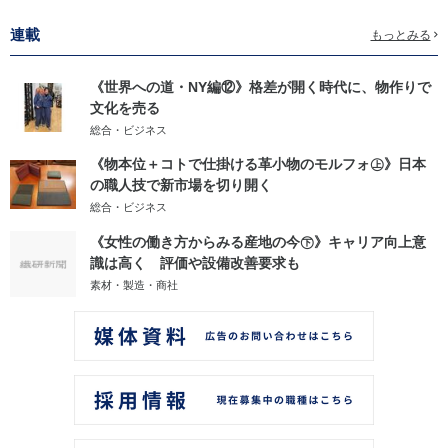
連載
もっとみる
《世界への道・NY編⑫》格差が開く時代に、物作りで
文化を売る
総合・ビジネス
《物本位＋コトで仕掛ける革小物のモルフォ㊤》日本
の職人技で新市場を切り開く
総合・ビジネス
《女性の働き方からみる産地の今㊦》キャリア向上意
識は高く 評価や設備改善要求も
素材・製造・商社