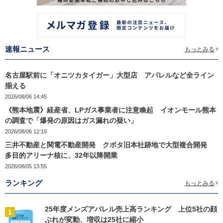
速報ニュース
もっとみる
名古屋駅前に「オニツカタイガー」大型店 アパレルなど全ライン
揃える
2026/08/06 14:45
《熊本地震》経産省、LPガス事業者に注意喚起 イオンモール熊本
の調査で「爆発の原因はガス漏れの疑い」
2026/08/06 12:15
三井不動産と関電不動産開発 クボタ旧本社跡地で大型複合開発
多目的アリーナ核に、32年以降開業
2026/08/05 13:55
ランキング
もっとみる
25年度メンズアパレル売上高ランキング 上位5社の顔
1
ぶれが変動、増収は25社に縮小