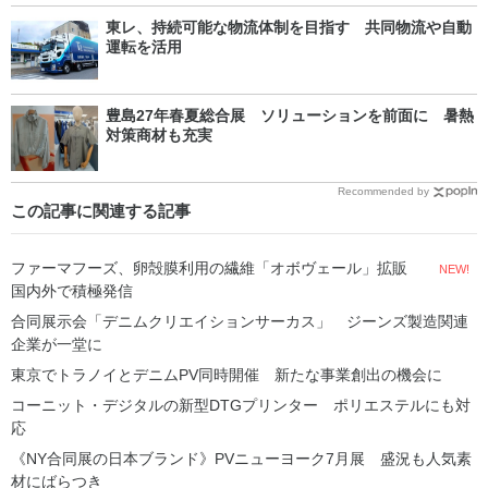
東レ、持続可能な物流体制を目指す 共同物流や自動
運転を活用
豊島27年春夏総合展 ソリューションを前面に 暑熱
対策商材も充実
Recommended by
この記事に関連する記事
ファーマフーズ、卵殻膜利用の繊維「オボヴェール」拡販
NEW!
国内外で積極発信
合同展示会「デニムクリエイションサーカス」 ジーンズ製造関連
企業が一堂に
東京でトラノイとデニムPV同時開催 新たな事業創出の機会に
コーニット・デジタルの新型DTGプリンター ポリエステルにも対
応
《NY合同展の日本ブランド》PVニューヨーク7月展 盛況も人気素
材にばらつき