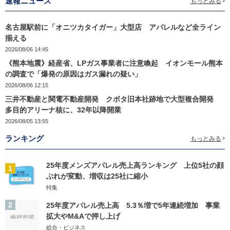
速報ニュース
もっとみる
名古屋駅前に「オニツカタイガー」大型店 アパレルなど全ライン
揃える
2026/08/06 14:45
《熊本地震》経産省、LPガス事業者に注意喚起 イオンモール熊本
の調査で「爆発の原因はガス漏れの疑い」
2026/08/06 12:15
三井不動産と関電不動産開発 クボタ旧本社跡地で大型複合開発
多目的アリーナ核に、32年以降開業
2026/08/05 13:55
ランキング
もっとみる
25年度メンズアパレル売上高ランキング 上位5社の顔
1
ぶれが変動、増収は25社に縮小
特集
2
25年度アパレル売上高 5.3％増で5年連続増加 事業
拡大やM&Aで押し上げ
総合・ビジネス