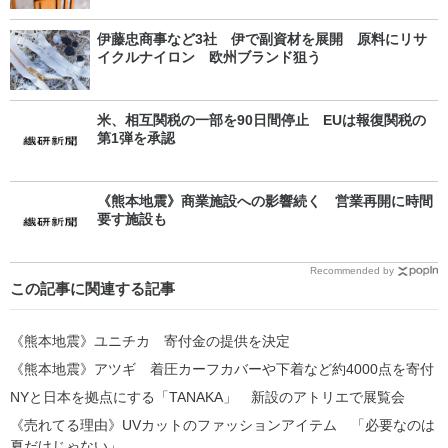
伊藤忠商事など3社 伊で副資材を展開 原料にリサ
イクルナイロン 欧州ブランド狙う
米、相互関税の一部を90日間停止 EUは報復関税の
第1弾を承認
《熊本地震》商業施設への影響続く 営業再開に時間
要す施設も
Recommended by
この記事に関連する記事
《熊本地震》ユニチカ 寄付金の提供を決定
《熊本地震》アツギ 着圧カーフカバーや下着など約4000点を寄付
NYと日本を拠点にする「TANAKA」 新設のアトリエで展覧会
《売れてる理由》UVカットのファッションアイテム 「必要なのは
夏だけじゃない」