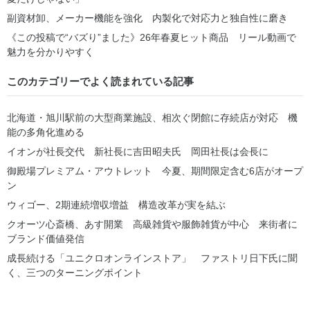
副資材卸、メーカー機能を強化 内製化で対応力と独自性に磨き
《この投稿で“バズり”ました》26年春夏ヒット商品 リール動画で
魅力を分かりやすく
このカテゴリーでよく読まれている記事
北海道・旭川駅前の大型商業施設、相次ぐ閉館に存続店が対応 機
能の多角化進める
イオンが社長交代 新社長に吉田昭夫氏 岡田社長は会長に
御殿場プレミアム・アウトレット 今夏、期間限定含む6店がオープ
ン
ウィゴー、2期連続増収増益 構造改革が実を結ぶ
クオーツ心斎橋、あす開業 高級雑貨や服飾雑貨が中心 来街者に
ブランド価値発信
成長続ける「ユニクロオンラインストア」 ファストリ日下氏に聞
く、三つのターニングポイント