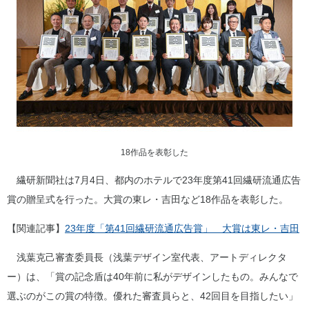
18作品を表彰した
繊研新聞社は7月4日、都内のホテルで23年度第41回繊研流通広告
賞の贈呈式を行った。大賞の東レ・吉田など18作品を表彰した。
【関連記事】
23年度「第41回繊研流通広告賞」 大賞は東レ・吉田
浅葉克己審査委員長（浅葉デザイン室代表、アートディレクタ
ー）は、「賞の記念盾は40年前に私がデザインしたもの。みんなで
選ぶのがこの賞の特徴。優れた審査員らと、42回目を目指したい」