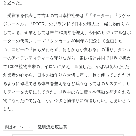
と述べた。
受賞者を代表して吉田の吉田幸裕社長は「『ポーター』『ラゲッ
ジレーベル』『POTR』のブランドで日本の職人と一緒に物作りを
している。企業としては来年90周年を迎え、今回のビジュアルはポ
ーターの代表シリーズ『タンカー』40周年を記念して企画した一
つ。コピーの『何も変わらず、何もかもが変わる』の通り、タンカ
ーのアイデンティティーを守りながら、東レ様と共同で世界で初め
て100％植物由来のナイロンに変え、量産した。かばん職人だった
創業者の心から、日本の物作りを大切に守り、長く使っていただけ
るように修理できる体制を整えるなど我々ならではのサステイナビ
リティーを大切にしてきた。世界中の方に驚きや感動を与えられる
物になったのではないか。今後も物作りに精進したい」とあいさつ
した。
繊研流通広告賞
関連キーワード