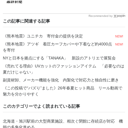
Recommended by
この記事に関連する記事
《熊本地震》ユニチカ 寄付金の提供を決定
NEW!
《熊本地震》アツギ 着圧カーフカバーや下着など約4000点
NEW!
を寄付
NYと日本を拠点にする「TANAKA」 新設のアトリエで展覧会
《売れてる理由》UVカットのファッションアイテム 「必要なのは
夏だけじゃない」
副資材卸、メーカー機能を強化 内製化で対応力と独自性に磨き
《この投稿で“バズり”ました》26年春夏ヒット商品 リール動画で
魅力を分かりやすく
このカテゴリーでよく読まれている記事
北海道・旭川駅前の大型商業施設、相次ぐ閉館に存続店が対応 機
能の多角化進める