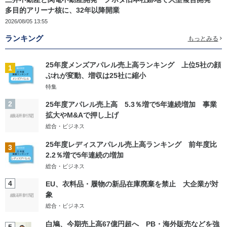
多目的アリーナ核に、32年以降開業
2026/08/05 13:55
ランキング
もっとみる
25年度メンズアパレル売上高ランキング 上位5社の顔
1
ぶれが変動、増収は25社に縮小
特集
2
25年度アパレル売上高 5.3％増で5年連続増加 事業
拡大やM&Aで押し上げ
総合・ビジネス
25年度レディスアパレル売上高ランキング 前年度比
3
2.2％増で5年連続の増加
総合・ビジネス
4
EU、衣料品・履物の新品在庫廃棄を禁止 大企業が対
象
総合・ビジネス
白鳩、今期売上高67億円超へ PB・海外販売などを強