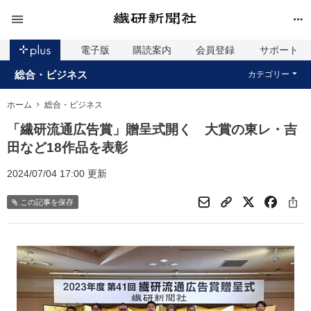
電子版
購読案内
会員登録
サポート
総合・ビジネス
カテゴリー
ホーム
総合・ビジネス
「繊研流通広告賞」贈呈式開く 大賞の東レ・吉
田など18作品を表彰
2024/07/04 17:00 更新
この記事を保存