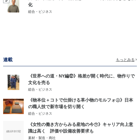
5
化
総合・ビジネス
連載
もっとみる
《世界への道・NY編⑫》格差が開く時代に、物作りで
文化を売る
総合・ビジネス
《物本位＋コトで仕掛ける革小物のモルフォ㊤》日本
の職人技で新市場を切り開く
総合・ビジネス
《女性の働き方からみる産地の今㊦》キャリア向上意
識は高く 評価や設備改善要求も
素材・製造・商社