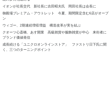
イオンが社長交代 新社長に吉田昭夫氏 岡田社長は会長に
御殿場プレミアム・アウトレット 今夏、期間限定含む6店がオープ
ン
ウィゴー、2期連続増収増益 構造改革が実を結ぶ
クオーツ心斎橋、あす開業 高級雑貨や服飾雑貨が中心 来街者に
ブランド価値発信
成長続ける「ユニクロオンラインストア」 ファストリ日下氏に聞
く、三つのターニングポイント