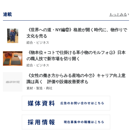
連載
もっとみる
《世界への道・NY編⑫》格差が開く時代に、物作りで
文化を売る
総合・ビジネス
《物本位＋コトで仕掛ける革小物のモルフォ㊤》日本
の職人技で新市場を切り開く
総合・ビジネス
《女性の働き方からみる産地の今㊦》キャリア向上意
識は高く 評価や設備改善要求も
素材・製造・商社