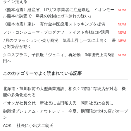
ライン揃える
《熊本地震》経産省、LPガス事業者に注意喚起 イオンモー
NEW!
ル熊本の調査で「爆発の原因はガス漏れの疑い」
《熊本地震》東レ 寄付金や医療用ストッキングを提供
NEW!
フジ・コンシューマ・プロダクツ テイスト多様にIP活用
NEW!
7月のファッション小売り商況 気温上昇し一気に上向く 暑
NEW!
さ対策品が動く
クロスプラス、子供服「ジェニィ」再始動 3年後売上高5億
NEW!
円へ
このカテゴリーでよく読まれている記事
北海道・旭川駅前の大型商業施設、相次ぐ閉館に存続店が対応 機
能の多角化進める
イオンが社長交代 新社長に吉田昭夫氏 岡田社長は会長に
御殿場プレミアム・アウトレット 今夏、期間限定含む6店がオープ
ン
AOKI 社長に小出大二朗氏