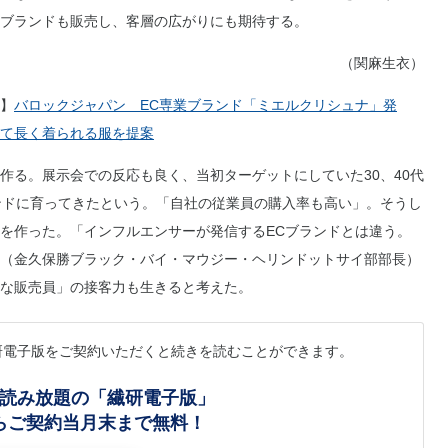
ブランドも販売し、客層の広がりにも期待する。
（関麻生衣）
】
バロックジャパン EC専業ブランド「ミエルクリシュナ」発
て長く着られる服を提案
る。展示会での反応も良く、当初ターゲットにしていた30、40代
ンドに育ってきたという。「自社の従業員の購入率も高い」。そうし
を作った。「インフルエンサーが発信するECブランドとは違う。
（金久保勝ブラック・バイ・マウジー・ヘリンドットサイ部部長）
な販売員」の接客力も生きると考えた。
研電子版をご契約いただくと続きを読むことができます。
読み放題の「繊研電子版」
らご契約当月末まで無料！