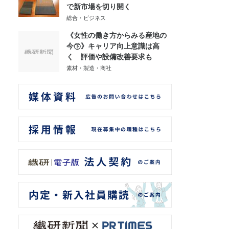
で新市場を切り開く
総合・ビジネス
《女性の働き方からみる産地の
今㊦》キャリア向上意識は高
く 評価や設備改善要求も
素材・製造・商社