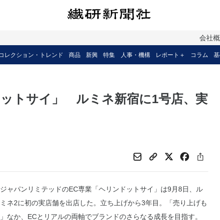
会社
コレクション・トレンド
商品
新興
特集
人事・機構
レポート＋
コラム
基
ットサイ」 ルミネ新宿に1号店、実
ャパンリミテッドのEC専業「ヘリンドットサイ」は9月8日、ル
ミネ2に初の実店舗を出店した。立ち上げから3年目。「売り上げも
」なか、ECとリアルの両軸でブランドのさらなる成長を目指す。