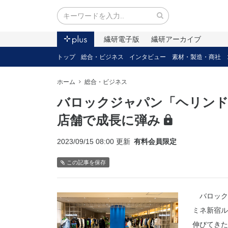
繊研電子版
繊研アーカイブ
トップ
総合・ビジネス
インタビュー
素材・製造・商社
ホーム
総合・ビジネス
バロックジャパン「ヘリンド
店舗で成長に弾み
2023/09/15 08:00 更新
有料会員限定
この記事を保存
バロックジ
ミネ新宿ル
伸びてきた