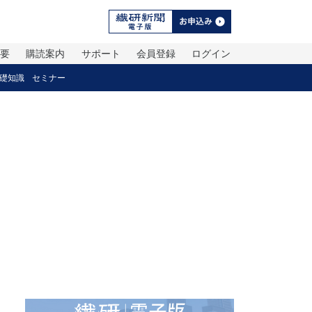
概要
購読案内
サポート
会員登録
ログイン
礎知識
セミナー