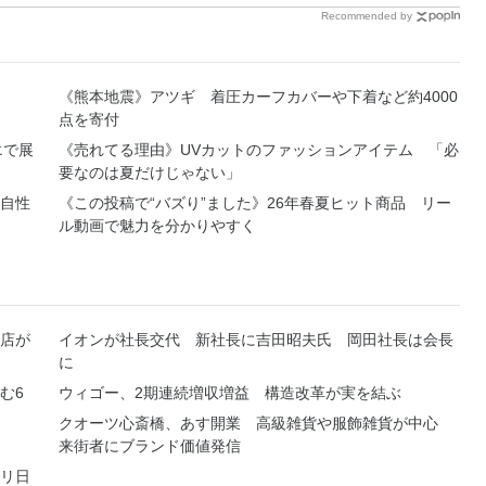
Recommended by
《熊本地震》アツギ 着圧カーフカバーや下着など約4000
点を寄付
エで展
《売れてる理由》UVカットのファッションアイテム 「必
要なのは夏だけじゃない」
自性
《この投稿で“バズり”ました》26年春夏ヒット商品 リー
ル動画で魅力を分かりやすく
店が
イオンが社長交代 新社長に吉田昭夫氏 岡田社長は会長
に
む6
ウィゴー、2期連続増収増益 構造改革が実を結ぶ
クオーツ心斎橋、あす開業 高級雑貨や服飾雑貨が中心
来街者にブランド価値発信
リ日