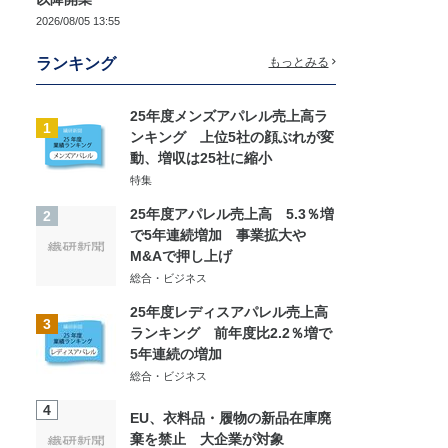
2026/08/05 13:55
ランキング
もっとみる
25年度メンズアパレル売上高ラ
1
ンキング 上位5社の顔ぶれが変
動、増収は25社に縮小
特集
25年度アパレル売上高 5.3％増
2
で5年連続増加 事業拡大や
M&Aで押し上げ
総合・ビジネス
25年度レディスアパレル売上高
3
ランキング 前年度比2.2％増で
5年連続の増加
総合・ビジネス
4
EU、衣料品・履物の新品在庫廃
棄を禁止 大企業が対象