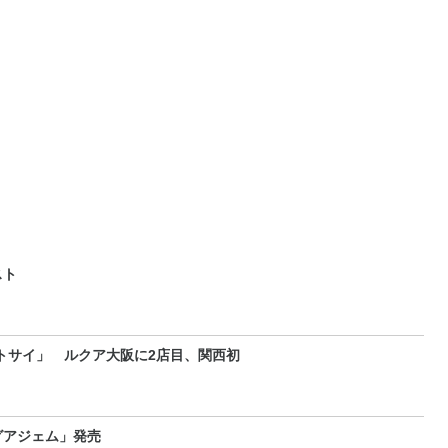
スト
トサイ」 ルクア大阪に2店目、関西初
グアジェム」発売