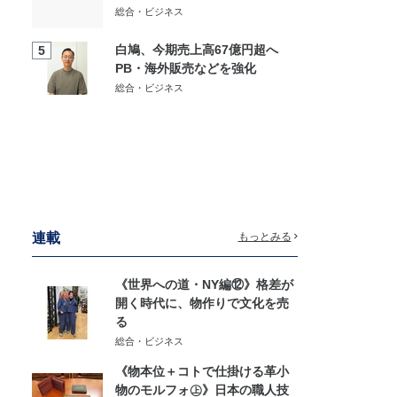
総合・ビジネス
白鳩、今期売上高67億円超へ
5
PB・海外販売などを強化
総合・ビジネス
連載
もっとみる
《世界への道・NY編⑫》格差が
開く時代に、物作りで文化を売
る
総合・ビジネス
《物本位＋コトで仕掛ける革小
物のモルフォ㊤》日本の職人技