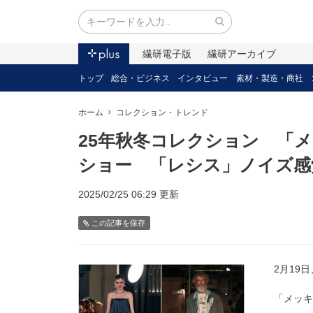
繊研電子版
繊研アーカイブ
トップ
総合・ビジネス
インタビュー
素材・製造・商社
ホーム
コレクション・トレンド
25年秋冬コレクション 「
ショー 「レシス」ノイズ感
2025/02/25 06:29 更新
この記事を保存
2月19日
「メッキ