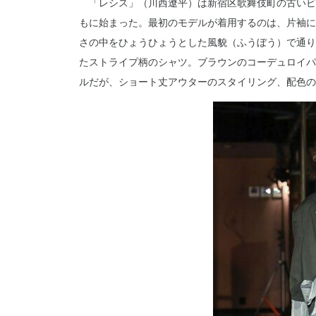
「レシス」（川西遼平）は新宿区歌舞伎町の古いビ
もに始まった。最初のモデルが着用するのは、片袖に
さの中をひょうひょうとした風貌（ふうぼう）で通り
たストライプ柄のシャツ。ブラウンのコーデュロイパ
ルだが、ショート丈アウターのスタイリング、配色の