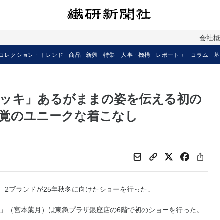
会社
コレクション・トレンド
商品
新興
特集
人事・機構
レポート＋
コラム
基
メッキ」あるがままの姿を伝える初の
覚のユニークな着こなし
、2ブランドが25年秋冬に向けたショーを行った。
」（宮本葉月）は東急プラザ銀座店の6階で初のショーを行った。