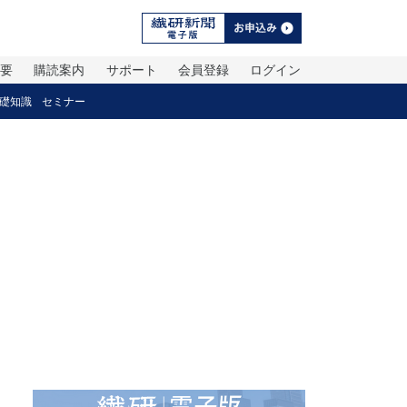
概要
購読案内
サポート
会員登録
ログイン
礎知識
セミナー