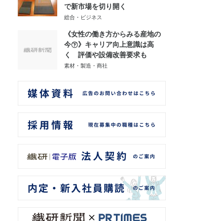
で新市場を切り開く
総合・ビジネス
《女性の働き方からみる産地の
今㊦》キャリア向上意識は高
く 評価や設備改善要求も
素材・製造・商社