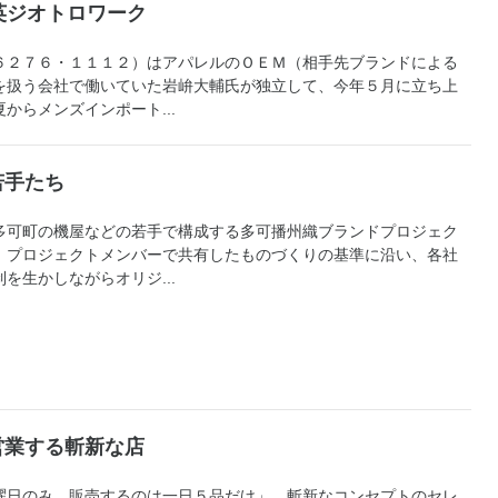
英ジオトロワーク
２７６・１１１２）はアパレルのＯＥＭ（相手先ブランドによる
を扱う会社で働いていた岩峅大輔氏が独立して、今年５月に立ち上
からメンズインポート...
若手たち
可町の機屋などの若手で構成する多可播州織ブランドプロジェク
。プロジェクトメンバーで共有したものづくりの基準に沿い、各社
を生かしながらオリジ...
営業する斬新な店
日のみ。販売するのは一日５品だけ」。斬新なコンセプトのセレ