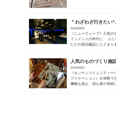
＂わざわざ行きたい”
2016/09/05
《ニューウェーブ》人気の
インメントの時代に ユニ
ただの宿泊施設にとどまらず
人気のものづくり施
2016/09/03
《センケンコミュニティー
ブリケーション）を体験で
機械も揃え、初心者が気軽に