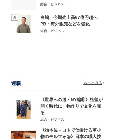
総合・ビジネス
白鳩、今期売上高67億円超へ
5
PB・海外販売などを強化
総合・ビジネス
連載
もっとみる
《世界への道・NY編⑫》格差が
開く時代に、物作りで文化を売
る
総合・ビジネス
《物本位＋コトで仕掛ける革小
物のモルフォ㊤》日本の職人技