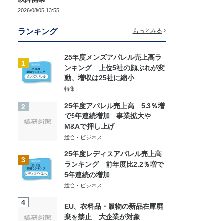
2026/08/05 13:55
ランキング
もっとみる
25年度メンズアパレル売上高ラ
1
ンキング 上位5社の顔ぶれが変
動、増収は25社に縮小
特集
25年度アパレル売上高 5.3％増
2
で5年連続増加 事業拡大や
M&Aで押し上げ
総合・ビジネス
25年度レディスアパレル売上高
3
ランキング 前年度比2.2％増で
5年連続の増加
総合・ビジネス
4
EU、衣料品・履物の新品在庫廃
棄を禁止 大企業が対象