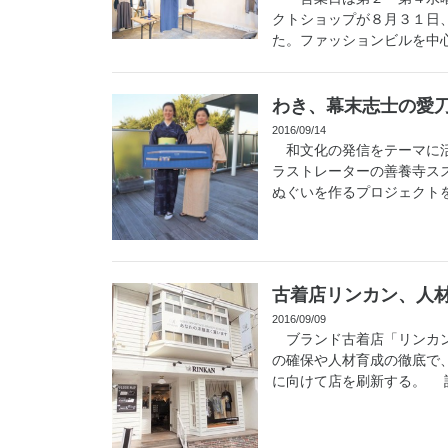
クトショップが８月３１日
た。ファッションビルを中心
わき、幕末志士の愛
2016/09/14
和文化の発信をテーマに活
ラストレーターの善養寺ス
ぬぐいを作るプロジェクトを
古着店リンカン、人
2016/09/09
ブランド古着店「リンカン
の確保や人材育成の徹底で
に向けて店を刷新する。 設