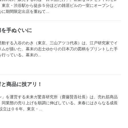
、東京・渋谷駅から徒歩５分ほどの雑居ビルの一室にオープンし
に期間限定出店を重ねて...
刀を手ぬぐいに
動する入谷のわき（東京、三山アツコ代表）は、江戸研究家でイ
スムが描いた、幕末の志士ゆかりの日本刀の図柄をプリントした手
行っている。幕末の...
材と商品に技アリ！
」を運営する未来ガ驚喜研究所（齋藤賢吾社長）は、売れ筋商品
、同業態の売り上げを順調に伸ばしている。来春にはさらなる成長
立は０６年。東京・...