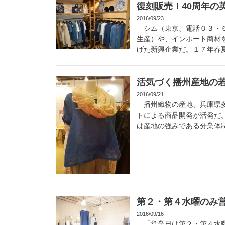
復刻販売！40周年の
2016/09/23
シム（東京、電話０３・６
生産）や、インポート商材
げた新興企業だ。１７年春夏
活気づく播州産地の
2016/09/21
播州織物の産地、兵庫県多
トによる商品開発が活発だ
は産地の強みである分業体制
第２・第４水曜のみ
2016/09/16
「営業日は第２・第４水曜