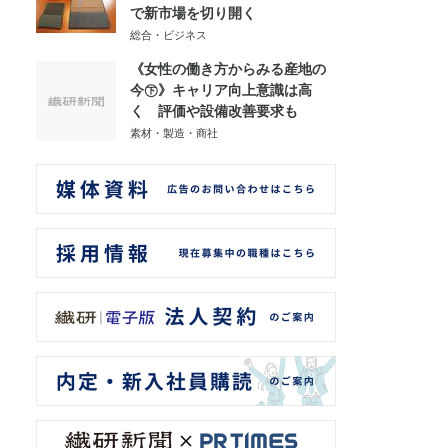
で新市場を切り開く
総合・ビジネス
《女性の働き方からみる産地の
今㊦》キャリア向上意識は高
く 評価や設備改善要求も
素材・製造・商社