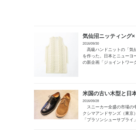
気仙沼ニッティング×
2016/09/30
高級ハンドニットの「気仙
を作った。日本とニューヨ
の新企画「ジョイントワーク
米国の古い木型と日
2016/09/28
スニーカー全盛の市場の中
クシマアンドサンズ（東京
「プラソンシューサプライ」