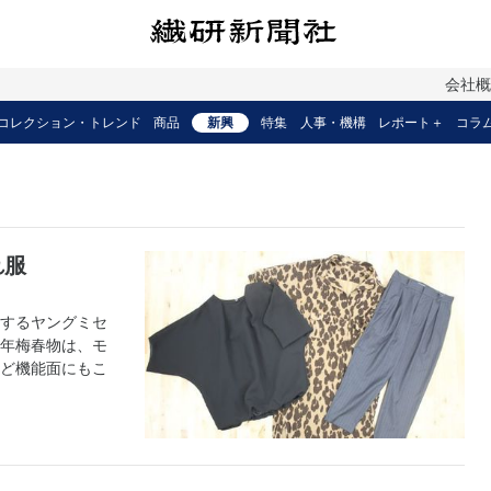
会社
コレクション・トレンド
商品
新興
特集
人事・機構
レポート＋
コラ
れ服
するヤングミセ
年梅春物は、モ
ど機能面にもこ