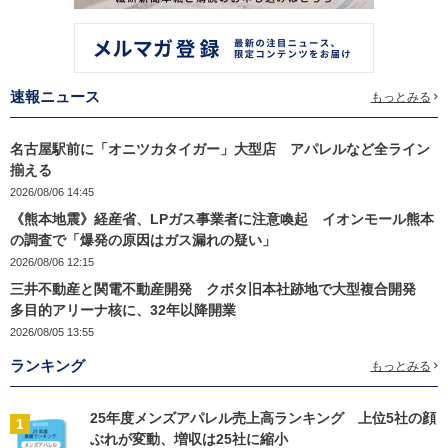
速報ニュース
もっとみる
名古屋駅前に「オニツカタイガー」大型店 アパレルなど全ライン
揃える
2026/08/06 14:45
《熊本地震》経産省、LPガス事業者に注意喚起 イオンモール熊本
の調査で「爆発の原因はガス漏れの疑い」
2026/08/06 12:15
三井不動産と関電不動産開発 クボタ旧本社跡地で大型複合開発
多目的アリーナ核に、32年以降開業
2026/08/05 13:55
ランキング
もっとみる
25年度メンズアパレル売上高ランキング 上位5社の顔
1
ぶれが変動、増収は25社に縮小