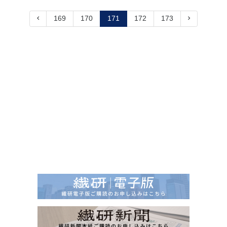
169
170
171
172
173