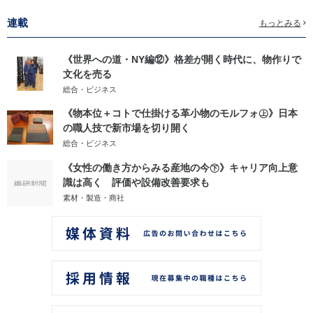
連載
もっとみる
《世界への道・NY編⑫》格差が開く時代に、物作りで
文化を売る
総合・ビジネス
《物本位＋コトで仕掛ける革小物のモルフォ㊤》日本
の職人技で新市場を切り開く
総合・ビジネス
《女性の働き方からみる産地の今㊦》キャリア向上意
識は高く 評価や設備改善要求も
素材・製造・商社