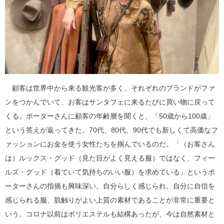
顧客は世界中から来る観光客が多く、それぞれのブランドがファ
ンをつかんでいて、お客はサンタフェに来るたびに買い物に戻って
くる。ポーターさんに顧客の年齢層を聞くと、「50歳から100歳」
という答えが返ってきた。70代、80代、90代でも新しくて高価なフ
ァッションにお金を使う女性たちを掴んでいるのだ。「（お客さん
は）ルックス・グッド（見た目がよく見える服）ではなく、フィー
ルズ・グッド（着ていて気持ちのいい服）を求めている」というポ
ーターさんの指摘も興味深い。自分らしく感じられ、自分に自信を
感じられる服、肌触りがよい上質の素材であることが非常に重要と
いう。コロナ以前はポリエステルも結構あったが、今は自然素材と