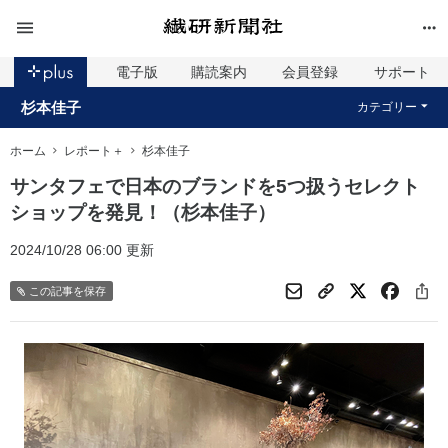
電子版
購読案内
会員登録
サポート
杉本佳子
カテゴリー
ホーム
レポート＋
杉本佳子
サンタフェで日本のブランドを5つ扱うセレクト
ショップを発見！（杉本佳子）
2024/10/28 06:00 更新
この記事を保存