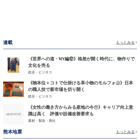
連載
もっとみる
《世界への道・NY編⑫》格差が開く時代に、物作りで
文化を売る
総合・ビジネス
《物本位＋コトで仕掛ける革小物のモルフォ㊤》日本
の職人技で新市場を切り開く
総合・ビジネス
《女性の働き方からみる産地の今㊦》キャリア向上意
識は高く 評価や設備改善要求も
素材・製造・商社
熊本地震
もっとみる