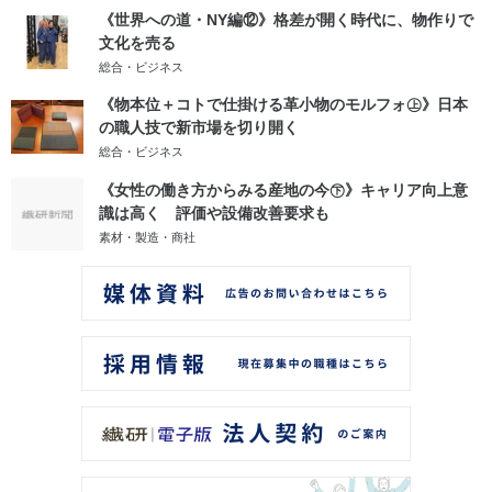
《世界への道・NY編⑫》格差が開く時代に、物作りで
文化を売る
総合・ビジネス
《物本位＋コトで仕掛ける革小物のモルフォ㊤》日本
の職人技で新市場を切り開く
総合・ビジネス
《女性の働き方からみる産地の今㊦》キャリア向上意
識は高く 評価や設備改善要求も
素材・製造・商社