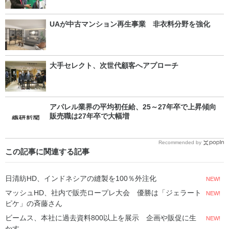
UAが中古マンション再生事業 非衣料分野を強化
大手セレクト、次世代顧客へアプローチ
アパレル業界の平均初任給、25～27年卒で上昇傾向
販売職は27年卒で大幅増
Recommended by
この記事に関連する記事
日清紡HD、インドネシアの縫製を100％外注化
NEW!
マッシュHD、社内で販売ロープレ大会 優勝は「ジェラート
NEW!
ピケ」の斉藤さん
ビームス、本社に過去資料800以上を展示 企画や販促に生
NEW!
かす