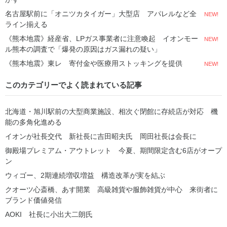
名古屋駅前に「オニツカタイガー」大型店 アパレルなど全
NEW!
ライン揃える
《熊本地震》経産省、LPガス事業者に注意喚起 イオンモー
NEW!
ル熊本の調査で「爆発の原因はガス漏れの疑い」
《熊本地震》東レ 寄付金や医療用ストッキングを提供
NEW!
このカテゴリーでよく読まれている記事
北海道・旭川駅前の大型商業施設、相次ぐ閉館に存続店が対応 機
能の多角化進める
イオンが社長交代 新社長に吉田昭夫氏 岡田社長は会長に
御殿場プレミアム・アウトレット 今夏、期間限定含む6店がオープ
ン
ウィゴー、2期連続増収増益 構造改革が実を結ぶ
クオーツ心斎橋、あす開業 高級雑貨や服飾雑貨が中心 来街者に
ブランド価値発信
AOKI 社長に小出大二朗氏