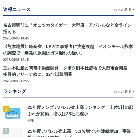
速報ニュース
もっとみる
名古屋駅前に「オニツカタイガー」大型店 アパレルなど全ライン
揃える
2026/08/06 14:45
《熊本地震》経産省、LPガス事業者に注意喚起 イオンモール熊本
の調査で「爆発の原因はガス漏れの疑い」
2026/08/06 12:15
三井不動産と関電不動産開発 クボタ旧本社跡地で大型複合開発
多目的アリーナ核に、32年以降開業
2026/08/05 13:55
ランキング
もっとみる
25年度メンズアパレル売上高ランキング 上位5社の顔
1
ぶれが変動、増収は25社に縮小
特集
2
25年度アパレル売上高 5.3％増で5年連続増加 事業