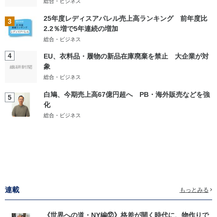
総合・ビジネス
25年度レディスアパレル売上高ランキング 前年度比
3
2.2％増で5年連続の増加
総合・ビジネス
4
EU、衣料品・履物の新品在庫廃棄を禁止 大企業が対
象
総合・ビジネス
白鳩、今期売上高67億円超へ PB・海外販売などを強
5
化
総合・ビジネス
連載
もっとみる
《世界への道・NY編⑫》格差が開く時代に、物作りで