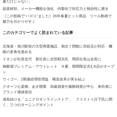
夏だけじゃない」
副資材卸、メーカー機能を強化 内製化で対応力と独自性に磨き
《この投稿で“バズり”ました》26年春夏ヒット商品 リール動画で
魅力を分かりやすく
このカテゴリーでよく読まれている記事
北海道・旭川駅前の大型商業施設、相次ぐ閉館に存続店が対応 機
能の多角化進める
イオンが社長交代 新社長に吉田昭夫氏 岡田社長は会長に
御殿場プレミアム・アウトレット 今夏、期間限定含む6店がオープ
ン
ウィゴー、2期連続増収増益 構造改革が実を結ぶ
クオーツ心斎橋、あす開業 高級雑貨や服飾雑貨が中心 来街者に
ブランド価値発信
成長続ける「ユニクロオンラインストア」 ファストリ日下氏に聞
く、三つのターニングポイント