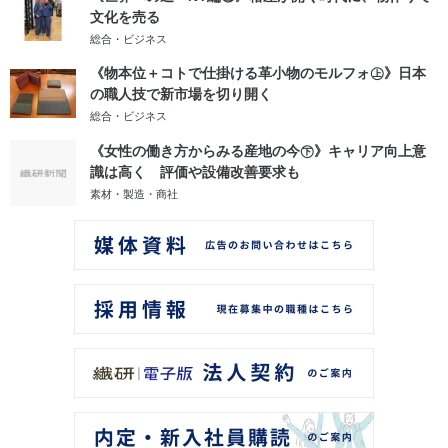
文化を売る
総合・ビジネス
《物本位＋コトで仕掛ける革小物のモルフォ㊤》日本
の職人技で新市場を切り開く
総合・ビジネス
《女性の働き方からみる産地の今㊦》キャリア向上意
識は高く 評価や設備改善要求も
素材・製造・商社