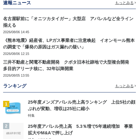
速報ニュース
もっとみる
名古屋駅前に「オニツカタイガー」大型店 アパレルなど全ライン
揃える
2026/08/06 14:45
《熊本地震》経産省、LPガス事業者に注意喚起 イオンモール熊本
の調査で「爆発の原因はガス漏れの疑い」
2026/08/06 12:15
三井不動産と関電不動産開発 クボタ旧本社跡地で大型複合開発
多目的アリーナ核に、32年以降開業
2026/08/05 13:55
ランキング
もっとみる
25年度メンズアパレル売上高ランキング 上位5社の顔
1
ぶれが変動、増収は25社に縮小
特集
2
25年度アパレル売上高 5.3％増で5年連続増加 事業
拡大やM&Aで押し上げ