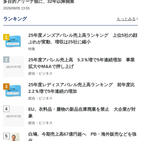
多目的アリーナ核に、32年以降開業
2026/08/05 13:55
ランキング
もっとみる
25年度メンズアパレル売上高ランキング 上位5社の顔
1
ぶれが変動、増収は25社に縮小
特集
2
25年度アパレル売上高 5.3％増で5年連続増加 事業
拡大やM&Aで押し上げ
総合・ビジネス
25年度レディスアパレル売上高ランキング 前年度比
3
2.2％増で5年連続の増加
総合・ビジネス
4
EU、衣料品・履物の新品在庫廃棄を禁止 大企業が対
象
総合・ビジネス
白鳩、今期売上高67億円超へ PB・海外販売などを強
5
化