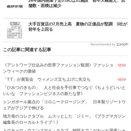
26年国内開業予定のSCは31施設 前年大幅超え、店
舗数・面積は減少
大手百貨店の7月売上高 夏物の正価品が堅調 3社が
前年を上回る
Recommended by
この記事に関連する記事
《アントワープ仕込みの世界ファッション観測》ファッショ
NEW!
ンウィークの価値
「T.T」が展覧会 ウィメンズ立ち上げに先立ち
NEW!
「ひみつのきもの」 人と社会を手仕事でつなぐ《ちょうどいいと
いいな ファッションビジネスの新たな芽》
シンガポール拠点の「コロニークロージング」 日本製リゾートウ
ェアがアジアで伸びる
地方発のコレクタブル ムスッとした「ジミー」《プラグマガジン
編集長のローカルトライブ！》
トウキョウ・ウエンズデイ・クラブ 細部までこだわった国産シャ