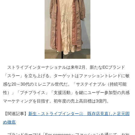
ストライプインターナショナルは来年2月、新たなECブランド
「スラー」を立ち上げる。ターゲットはファッショントレンドに敏
感な20～30代のミレニアル世代だ。「サステイナブル（持続可能
性）」「プチプライス」「支援活動」を鍵にユーザー参加型の共感
マーケティングを目指す。初年度の売上高目標は3億円。
【関連記事】
新生・ストライプインター㊤ 既存店見直しと足元固
め徹底
ブランドテーマは「For someone～ファッションを通じて、だれ