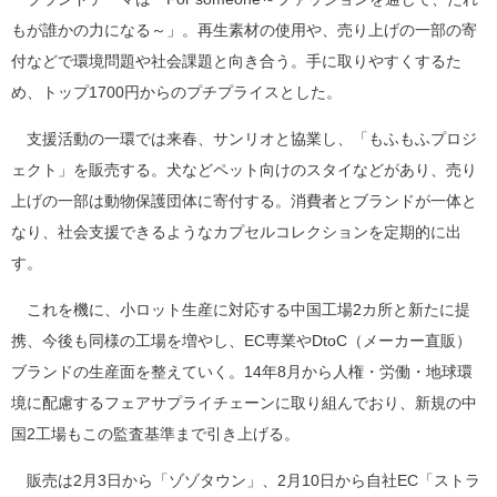
もが誰かの力になる～」。再生素材の使用や、売り上げの一部の寄
付などで環境問題や社会課題と向き合う。手に取りやすくするた
め、トップ1700円からのプチプライスとした。
支援活動の一環では来春、サンリオと協業し、「もふもふプロジ
ェクト」を販売する。犬などペット向けのスタイなどがあり、売り
上げの一部は動物保護団体に寄付する。消費者とブランドが一体と
なり、社会支援できるようなカプセルコレクションを定期的に出
す。
これを機に、小ロット生産に対応する中国工場2カ所と新たに提
携、今後も同様の工場を増やし、EC専業やDtoC（メーカー直販）
ブランドの生産面を整えていく。14年8月から人権・労働・地球環
境に配慮するフェアサプライチェーンに取り組んでおり、新規の中
国2工場もこの監査基準まで引き上げる。
販売は2月3日から「ゾゾタウン」、2月10日から自社EC「ストラ