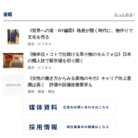
連載
もっとみる
《世界への道・NY編⑫》格差が開く時代に、物作りで
文化を売る
総合・ビジネス
《物本位＋コトで仕掛ける革小物のモルフォ㊤》日本
の職人技で新市場を切り開く
総合・ビジネス
《女性の働き方からみる産地の今㊦》キャリア向上意
識は高く 評価や設備改善要求も
素材・製造・商社