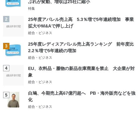
ぶれが変動、増収は25社に縮小
特集
2
25年度アパレル売上高 5.3％増で5年連続増加 事業
拡大やM&Aで押し上げ
総合・ビジネス
25年度レディスアパレル売上高ランキング 前年度比
3
2.2％増で5年連続の増加
総合・ビジネス
4
EU、衣料品・履物の新品在庫廃棄を禁止 大企業が対
象
総合・ビジネス
白鳩、今期売上高67億円超へ PB・海外販売などを強
5
化
総合・ビジネス