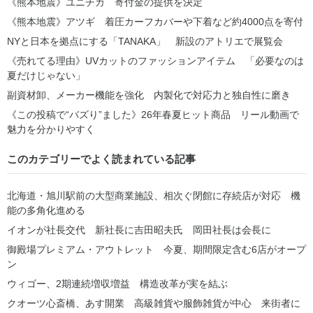
《熊本地震》ユニチカ 寄付金の提供を決定
《熊本地震》アツギ 着圧カーフカバーや下着など約4000点を寄付
NYと日本を拠点にする「TANAKA」 新設のアトリエで展覧会
《売れてる理由》UVカットのファッションアイテム 「必要なのは
夏だけじゃない」
副資材卸、メーカー機能を強化 内製化で対応力と独自性に磨き
《この投稿で“バズり”ました》26年春夏ヒット商品 リール動画で
魅力を分かりやすく
このカテゴリーでよく読まれている記事
北海道・旭川駅前の大型商業施設、相次ぐ閉館に存続店が対応 機
能の多角化進める
イオンが社長交代 新社長に吉田昭夫氏 岡田社長は会長に
御殿場プレミアム・アウトレット 今夏、期間限定含む6店がオープ
ン
ウィゴー、2期連続増収増益 構造改革が実を結ぶ
クオーツ心斎橋、あす開業 高級雑貨や服飾雑貨が中心 来街者に