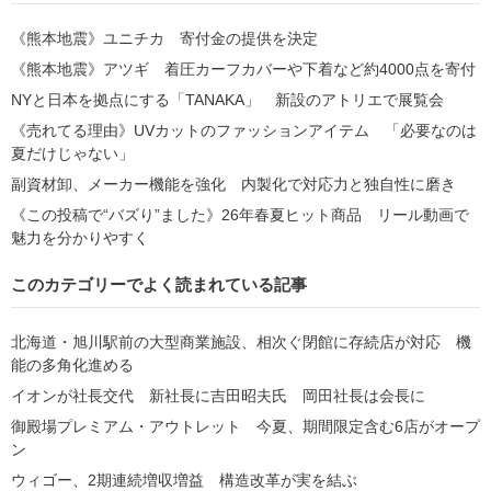
《熊本地震》ユニチカ 寄付金の提供を決定
《熊本地震》アツギ 着圧カーフカバーや下着など約4000点を寄付
NYと日本を拠点にする「TANAKA」 新設のアトリエで展覧会
《売れてる理由》UVカットのファッションアイテム 「必要なのは
夏だけじゃない」
副資材卸、メーカー機能を強化 内製化で対応力と独自性に磨き
《この投稿で“バズり”ました》26年春夏ヒット商品 リール動画で
魅力を分かりやすく
このカテゴリーでよく読まれている記事
北海道・旭川駅前の大型商業施設、相次ぐ閉館に存続店が対応 機
能の多角化進める
イオンが社長交代 新社長に吉田昭夫氏 岡田社長は会長に
御殿場プレミアム・アウトレット 今夏、期間限定含む6店がオープ
ン
ウィゴー、2期連続増収増益 構造改革が実を結ぶ