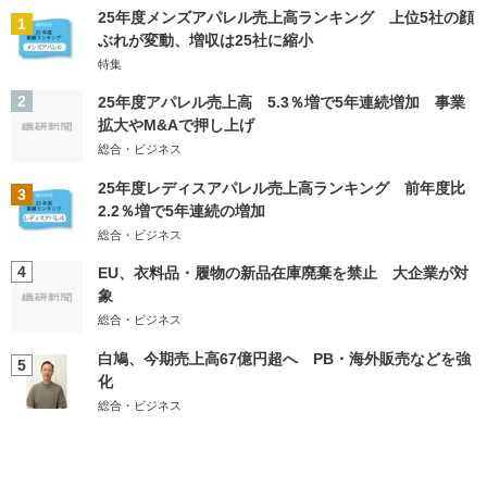
25年度メンズアパレル売上高ランキング 上位5社の顔
1
ぶれが変動、増収は25社に縮小
特集
2
25年度アパレル売上高 5.3％増で5年連続増加 事業
拡大やM&Aで押し上げ
総合・ビジネス
25年度レディスアパレル売上高ランキング 前年度比
3
2.2％増で5年連続の増加
総合・ビジネス
4
EU、衣料品・履物の新品在庫廃棄を禁止 大企業が対
象
総合・ビジネス
白鳩、今期売上高67億円超へ PB・海外販売などを強
5
化
総合・ビジネス