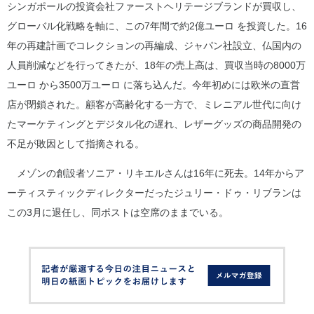
シンガポールの投資会社ファーストヘリテージブランドが買収し、
グローバル化戦略を軸に、この7年間で約2億ユーロ を投資した。16
年の再建計画でコレクションの再編成、ジャパン社設立、仏国内の
人員削減などを行ってきたが、18年の売上高は、買収当時の8000万
ユーロ から3500万ユーロ に落ち込んだ。今年初めには欧米の直営
店が閉鎖された。顧客が高齢化する一方で、ミレニアル世代に向け
たマーケティングとデジタル化の遅れ、レザーグッズの商品開発の
不足が敗因として指摘される。
メゾンの創設者ソニア・リキエルさんは16年に死去。14年からア
ーティスティックディレクターだったジュリー・ドゥ・リブランは
この3月に退任し、同ポストは空席のままでいる。