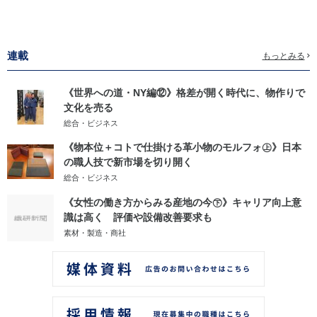
連載
もっとみる
《世界への道・NY編⑫》格差が開く時代に、物作りで
文化を売る
総合・ビジネス
《物本位＋コトで仕掛ける革小物のモルフォ㊤》日本
の職人技で新市場を切り開く
総合・ビジネス
《女性の働き方からみる産地の今㊦》キャリア向上意
識は高く 評価や設備改善要求も
素材・製造・商社