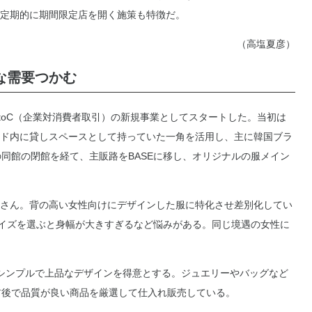
定期的に期間限定店を開く施策も特徴だ。
（高塩夏彦）
な需要つかむ
toC（企業対消費者取引）の新規事業としてスタートした。当初は
ド内に貸しスペースとして持っていた一角を活用し、主に韓国ブラ
同館の閉館を経て、主販路をBASEに移し、オリジナルの服メイン
さん。背の高い女性向けにデザインした服に特化させ差別化してい
サイズを選ぶと身幅が大きすぎるなど悩みがある。同じ境遇の女性に
シンプルで上品なデザインを得意とする。ジュエリーやバッグなど
前後で品質が良い商品を厳選して仕入れ販売している。