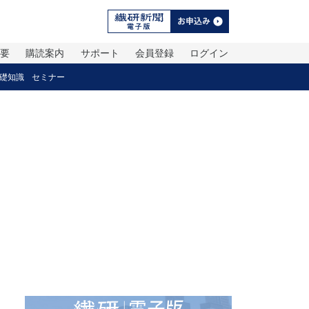
概要
購読案内
サポート
会員登録
ログイン
礎知識
セミナー