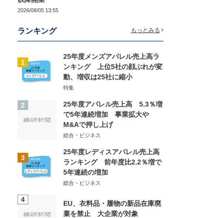
2026/08/05 13:55
ランキング
もっとみる
25年度メンズアパレル売上高ラ
1
ンキング 上位5社の顔ぶれが変
動、増収は25社に縮小
特集
25年度アパレル売上高 5.3％増
2
で5年連続増加 事業拡大や
M&Aで押し上げ
総合・ビジネス
25年度レディスアパレル売上高
3
ランキング 前年度比2.2％増で
5年連続の増加
総合・ビジネス
4
EU、衣料品・履物の新品在庫廃
棄を禁止 大企業が対象