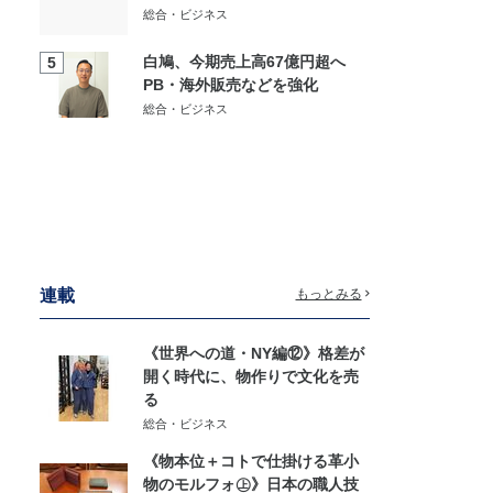
総合・ビジネス
白鳩、今期売上高67億円超へ
5
PB・海外販売などを強化
総合・ビジネス
連載
もっとみる
《世界への道・NY編⑫》格差が
開く時代に、物作りで文化を売
る
総合・ビジネス
《物本位＋コトで仕掛ける革小
物のモルフォ㊤》日本の職人技