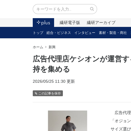
繊研電子版
繊研アーカイブ
トップ
総合・ビジネス
インタビュー
素材・製造・商社
ホーム
新興
広告代理店ケシオンが運営す
持を集める
2026/05/25 11:30 更新
この記事を保存
広告代理
「オジョン
サイズ選び