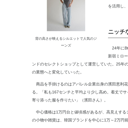
を活用し、
ニッチ
背の高さが映えるシルエットで人気のジ
ーンズ
24年にB
新宿ミロー
ンドのセレクトショップとして運営していた。25年の
の業態へと変化していった。
商品を手掛けるのはアパレル企業出身の濱田恵利花
る。「私も167センチと平均より少し高め。着丈で
寄り添った服を作りたい」（濱田さん）。
中心価格は1万円台と値頃感があるが、高見えする
の小物や雑貨は、韓国ブランドを中心に1万～2万円