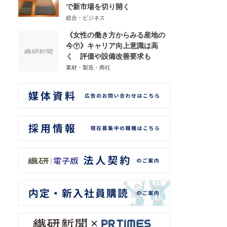
で新市場を切り開く
総合・ビジネス
《女性の働き方からみる産地の
今㊦》キャリア向上意識は高
く 評価や設備改善要求も
素材・製造・商社