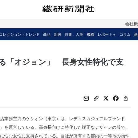
会社
コレクション・トレンド
商品
新興
特集
人事・機構
レポート＋
コラム
基
る「オジョン」 長身女性特化で支
店業務主力のケシオン（東京）は、レディスカジュアルブランド
」を運営している。高身長向けに特化した端正なデザインの服で、
に悩む女性に支持されている。自社が所有する都内の一等地の物件