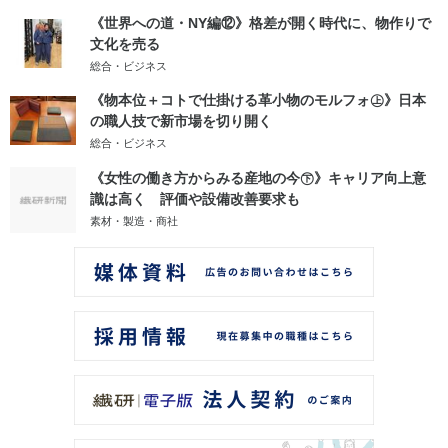
《世界への道・NY編⑫》格差が開く時代に、物作りで
文化を売る
総合・ビジネス
《物本位＋コトで仕掛ける革小物のモルフォ㊤》日本
の職人技で新市場を切り開く
総合・ビジネス
《女性の働き方からみる産地の今㊦》キャリア向上意
識は高く 評価や設備改善要求も
素材・製造・商社