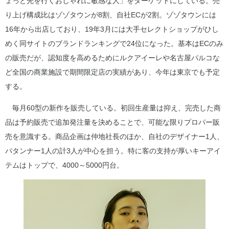
ょっと先を行くおしゃれに敏感な人」をターゲットにしている。売
り上げ構成比はゾゾタウンが8割、自社ECが2割。ゾゾタウンには
16年から出店しており、19年3月には大手セレクトショップがひし
めく同サイトのブランドランキングで24位になった。基本はECのみ
の販売だが、認知度を高めるためにルクアイーレや名古屋パルコな
ど全国の商業施設で期間限定店の実績があり、今年は東京でも予定
する。
毎月60型の新作を販売している。初回生産量は抑え、完売した商
品は予約販売で追加発注量を決めることで、可能な限りプロパー販
売を意識する。商品企画は仲地社長のほか、自社のデザイナー1人、
パタンナー1人の計3人が中心を担う。特に客の支持が厚いキーアイ
テムはトップで、4000～5000円台。