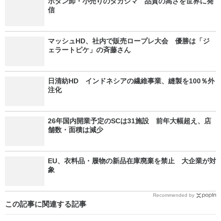
ボタン卸・小売りのタカシマ 品質の高さを世界に発
信
マッシュHD、社内で販売ロープレ大会 優勝は「ジ
ェラートピケ」の斉藤さん
日清紡HD インドネシアの繊維事業、縫製を100％外
注化
26年国内開業予定のSCは31施設 前年大幅超え、店
舗数・面積は減少
EU、衣料品・履物の新品在庫廃棄を禁止 大企業が対
象
Recommended by
この記事に関連する記事