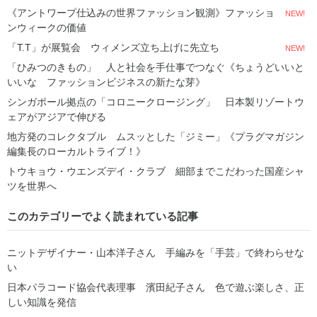
《アントワープ仕込みの世界ファッション観測》ファッショ
NEW!
ンウィークの価値
「T.T」が展覧会 ウィメンズ立ち上げに先立ち
NEW!
「ひみつのきもの」 人と社会を手仕事でつなぐ《ちょうどいいと
いいな ファッションビジネスの新たな芽》
シンガポール拠点の「コロニークロージング」 日本製リゾートウ
ェアがアジアで伸びる
地方発のコレクタブル ムスッとした「ジミー」《プラグマガジン
編集長のローカルトライブ！》
トウキョウ・ウエンズデイ・クラブ 細部までこだわった国産シャ
ツを世界へ
このカテゴリーでよく読まれている記事
ニットデザイナー・山本洋子さん 手編みを「手芸」で終わらせな
い
日本パラコード協会代表理事 濱田紀子さん 色で遊ぶ楽しさ、正
しい知識を発信