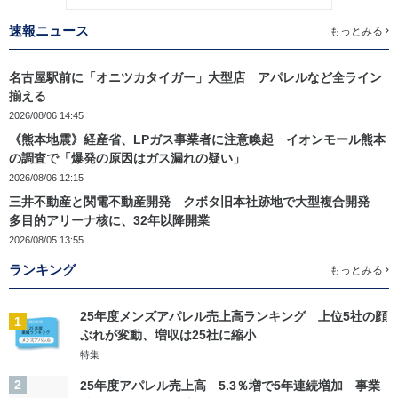
速報ニュース
もっとみる
名古屋駅前に「オニツカタイガー」大型店 アパレルなど全ライン
揃える
2026/08/06 14:45
《熊本地震》経産省、LPガス事業者に注意喚起 イオンモール熊本
の調査で「爆発の原因はガス漏れの疑い」
2026/08/06 12:15
三井不動産と関電不動産開発 クボタ旧本社跡地で大型複合開発
多目的アリーナ核に、32年以降開業
2026/08/05 13:55
ランキング
もっとみる
25年度メンズアパレル売上高ランキング 上位5社の顔
1
ぶれが変動、増収は25社に縮小
特集
2
25年度アパレル売上高 5.3％増で5年連続増加 事業