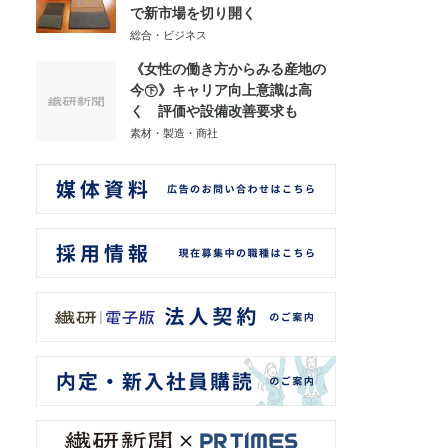
で新市場を切り開く
総合・ビジネス
《女性の働き方からみる産地の
今㊦》キャリア向上意識は高
く 評価や設備改善要求も
素材・製造・商社