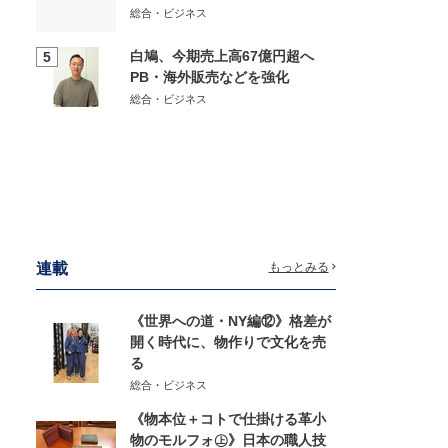
総合・ビジネス
白鳩、今期売上高67億円超へ
5
PB・海外販売などを強化
総合・ビジネス
連載
もっとみる
《世界への道・NY編⑫》格差が
開く時代に、物作りで文化を売
る
総合・ビジネス
《物本位＋コトで仕掛ける革小
物のモルフォ㊤》日本の職人技