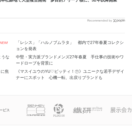
本社跡地で大型複合開発 多目的アリーナ核に、32年以降開業
Recommended by
「レシス」「ハルノブムラタ」 都内で27年春夏コレクシ
NEW!
ョンを発表
ような
中堅・実力派ブランドメンズ27年春夏 手仕事の技術やワ
ードローブを背景に
常に焦
《マスイユウのYU♡ピッティ！㊦》ユニークな若手デザイ
ナーにスポット 心機一転、出戻りブランドも
ービス