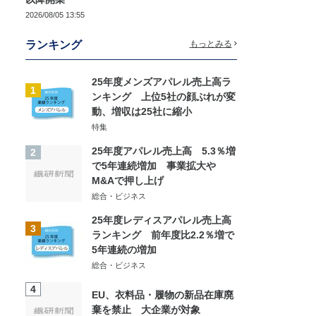
2026/08/05 13:55
ランキング
もっとみる
25年度メンズアパレル売上高ラ
1
ンキング 上位5社の顔ぶれが変
動、増収は25社に縮小
特集
25年度アパレル売上高 5.3％増
2
で5年連続増加 事業拡大や
M&Aで押し上げ
総合・ビジネス
25年度レディスアパレル売上高
3
ランキング 前年度比2.2％増で
5年連続の増加
総合・ビジネス
4
EU、衣料品・履物の新品在庫廃
棄を禁止 大企業が対象