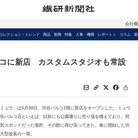
会社
コレクション・トレンド
商品
新興
特集
人事・機構
レポート＋
コラム
基
コに新店 カスタムスタジオも常設
ュウ」は5月30日、渋谷パルコ1階に新店をオープンした。ミュウ
谷パルコ店といえば、以前にも公園通りに売り場を構えており、同
気スポットだった場所。その館に再び戻ってきた。春に開始した渋
大型改装の一環。