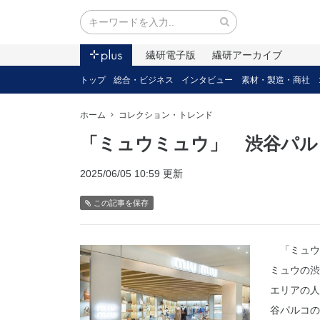
繊研電子版
繊研アーカイブ
トップ
総合・ビジネス
インタビュー
素材・製造・商社
ホーム
コレクション・トレンド
「ミュウミュウ」 渋谷パル
2025/06/05 10:59 更新
この記事を保存
「ミュウミ
ミュウの渋
エリアの人
谷パルコの