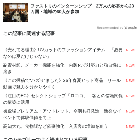
ファストリのインターンシップ 2万人の応募から23
カ国・地域の60人が参加
Recommended by
この記事に関連する記事
《売れてる理由》UVカットのファッションアイテム 「必要
NEW!
なのは夏だけじゃない」
副資材卸、メーカー機能を強化 内製化で対応力と独自性に
NEW!
磨き
《この投稿で“バズり”ました》26年春夏ヒット商品 リール
NEW!
動画で魅力を分かりやすく
《注目のEC》セレクトショップ「ロココ」 客との信頼関係
NEW!
の構築に活用
御殿場プレミアム・アウトレット、今期も好発進 活発なイ
NEW!
ベントで体験価値を向上
高知大丸、食物販など催事強化 入店客の増加を狙う
NEW!
このカテゴリーでよく読まれている記事