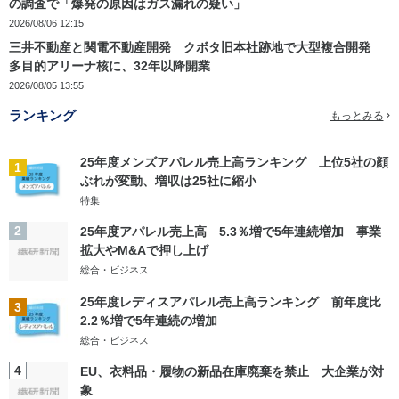
の調査で「爆発の原因はガス漏れの疑い」
2026/08/06 12:15
三井不動産と関電不動産開発 クボタ旧本社跡地で大型複合開発
多目的アリーナ核に、32年以降開業
2026/08/05 13:55
ランキング
もっとみる
25年度メンズアパレル売上高ランキング 上位5社の顔
1
ぶれが変動、増収は25社に縮小
特集
2
25年度アパレル売上高 5.3％増で5年連続増加 事業
拡大やM&Aで押し上げ
総合・ビジネス
25年度レディスアパレル売上高ランキング 前年度比
3
2.2％増で5年連続の増加
総合・ビジネス
4
EU、衣料品・履物の新品在庫廃棄を禁止 大企業が対
象