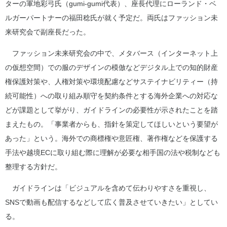
ターの軍地彩弓氏（gumi-gumi代表）、座長代理にローランド・ベ
ルガーパートナーの福田稔氏が就く予定だ。両氏はファッション未
来研究会で副座長だった。
ファッション未来研究会の中で、メタバース（インターネット上
の仮想空間）での服のデザインの模倣などデジタル上での知的財産
権保護対策や、人権対策や環境配慮などサステイナビリティー（持
続可能性）への取り組み順守を契約条件とする海外企業への対応な
どが課題として挙がり、ガイドラインの必要性が示されたことを踏
まえたもの。「事業者からも、指針を策定してほしいという要望が
あった」という。海外での商標権や意匠権、著作権などを保護する
手法や越境ECに取り組む際に理解が必要な相手国の法や税制なども
整理する方針だ。
ガイドラインは「ビジュアルを含めて伝わりやすさを重視し、
SNSで動画も配信するなどして広く普及させていきたい」としてい
る。