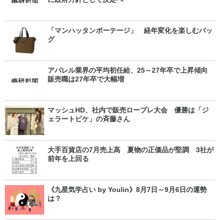
「マンハッタンポーテージ」 経年変化を楽しむバッ
グ
アパレル業界の平均初任給、25～27年卒で上昇傾向
販売職は27年卒で大幅増
マッシュHD、社内で販売ロープレ大会 優勝は「ジ
ェラートピケ」の斉藤さん
大手百貨店の7月売上高 夏物の正価品が堅調 3社が
前年を上回る
《九星気学占い by Youlin》8月7日～9月6日の運勢
は？