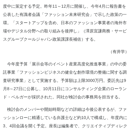
度中に策定する予定。昨年11～12月に開催し、今年4月に報告書を
公表した有識者会議「ファッション未来研究会」で示した政策の一
環。「スタートアップを含め、日本のファッション事業者の海外市
場やデジタル分野への取り組みを後押し」（澤原宜謙商務・サービ
スグループクールジャパン政策課課長補佐）する。
（有井学）
今年度予算「展示会等のイベント産業高度化推進事業」の中の委
託事業「ファッションビジネスの健全な創作環境の整備に関する調
査研究事業」として実施する。予算額は上限3000万円。委託先は9
月8～27日に公募し、10月11日にコンサルティング企業のローラン
ド・ベルガーが採択された。同社が検討会の事務局を担当する。
検討会のメンバーや開始時期などの詳細は今後公表するが、ファ
ッションローに精通している弁護士など約10人で構成し、年度内に
3、4回会議を開く予定。座長は編集者で、クリエイティブディレク