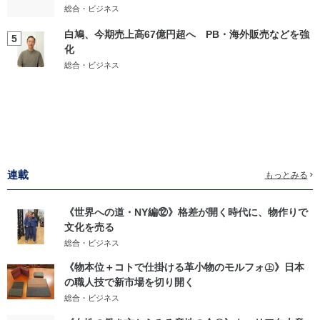
総合・ビジネス
白鳩、今期売上高67億円超へ PB・海外販売などを強
5
化
総合・ビジネス
連載
もっとみる
《世界への道・NY編⑫》格差が開く時代に、物作りで
文化を売る
総合・ビジネス
《物本位＋コトで仕掛ける革小物のモルフォ㊤》日本
の職人技で新市場を切り開く
総合・ビジネス