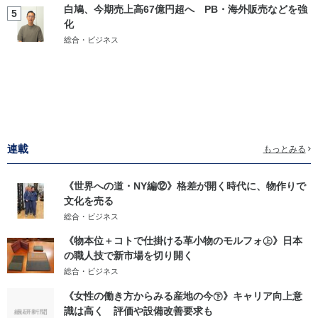
白鳩、今期売上高67億円超へ PB・海外販売などを強
5
化
総合・ビジネス
連載
もっとみる
《世界への道・NY編⑫》格差が開く時代に、物作りで
文化を売る
総合・ビジネス
《物本位＋コトで仕掛ける革小物のモルフォ㊤》日本
の職人技で新市場を切り開く
総合・ビジネス
《女性の働き方からみる産地の今㊦》キャリア向上意
識は高く 評価や設備改善要求も