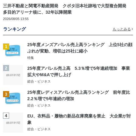
三井不動産と関電不動産開発 クボタ旧本社跡地で大型複合開発
多目的アリーナ核に、32年以降開業
2026/08/05 13:55
ランキング
もっとみる
25年度メンズアパレル売上高ランキング 上位5社の顔
1
ぶれが変動、増収は25社に縮小
特集
2
25年度アパレル売上高 5.3％増で5年連続増加 事業
拡大やM&Aで押し上げ
総合・ビジネス
25年度レディスアパレル売上高ランキング 前年度比
3
2.2％増で5年連続の増加
総合・ビジネス
4
EU、衣料品・履物の新品在庫廃棄を禁止 大企業が対
象
総合・ビジネス