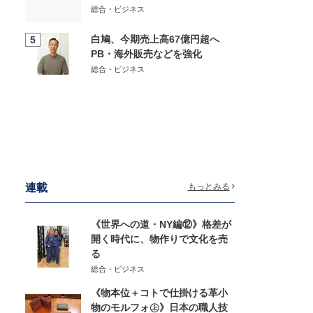
総合・ビジネス
白鳩、今期売上高67億円超へ
5
PB・海外販売などを強化
総合・ビジネス
連載
もっとみる
《世界への道・NY編⑫》格差が
開く時代に、物作りで文化を売
る
総合・ビジネス
《物本位＋コトで仕掛ける革小
物のモルフォ㊤》日本の職人技