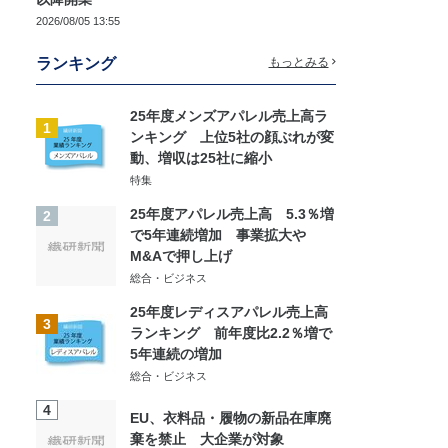
2026/08/05 13:55
ランキング
もっとみる
25年度メンズアパレル売上高ラ
1
ンキング 上位5社の顔ぶれが変
動、増収は25社に縮小
特集
25年度アパレル売上高 5.3％増
2
で5年連続増加 事業拡大や
M&Aで押し上げ
総合・ビジネス
25年度レディスアパレル売上高
3
ランキング 前年度比2.2％増で
5年連続の増加
総合・ビジネス
4
EU、衣料品・履物の新品在庫廃
棄を禁止 大企業が対象