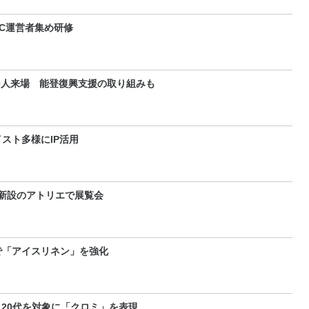
C運営者集め研修
00人来場 能登復興支援の取り組みも
スト多様にIP活用
 新設のアトリエで展覧会
で「アイスリネン」を強化
 20代を対象に「クロミ」を表現