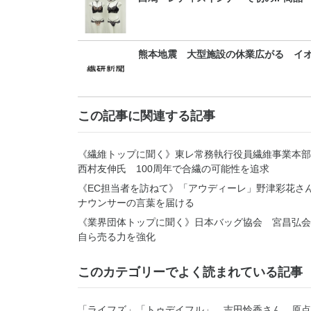
熊本地震 大型施設の休業広がる イ
この記事に関連する記事
《繊維トップに聞く》東レ常務執行役員繊維事業本
西村友伸氏 100周年で合繊の可能性を追求
《EC担当者を訪ねて》「アウディーレ」野津彩花さ
ナウンサーの言葉を届ける
《業界団体トップに聞く》日本バッグ協会 宮昌弘
自ら売る力を強化
このカテゴリーでよく読まれている記事
「ライフズ」「トゥデイフル」 吉田怜香さん 原点