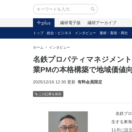
繊研電子版
繊研アーカイブ
トップ
総合・ビジネス
インタビュー
素材・製造・商社
ホーム
インタビュー
名鉄プロパティマネジメント
業PMの本格構築で地域価値
2025/12/16 12:30 更新
有料会員限定
この記事を保存
名鉄プロ
生する東海
11月に設