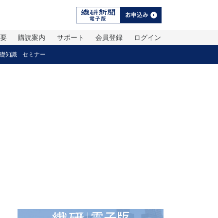
概要
購読案内
サポート
会員登録
ログイン
礎知識
セミナー