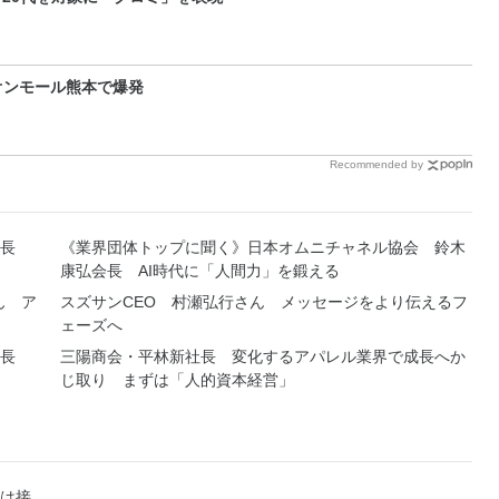
オンモール熊本で爆発
Recommended by
部長
《業界団体トップに聞く》日本オムニチャネル協会 鈴木
康弘会長 AI時代に「人間力」を鍛える
ん ア
スズサンCEO 村瀬弘行さん メッセージをより伝えるフ
ェーズへ
会長
三陽商会・平林新社長 変化するアパレル業界で成長へか
じ取り まずは「人的資本経営」
は接