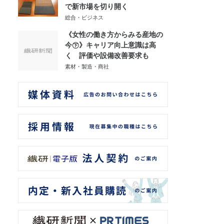
で新市場を切り開く
総合・ビジネス
《女性の働き方からみる産地の
今㊦》キャリア向上意識は高
く 評価や設備改善要求も
素材・製造・商社