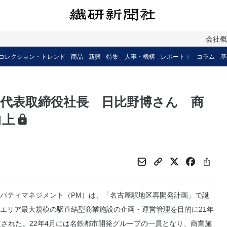
会社
コレクション・トレンド
商品
新興
特集
人事・機構
レポート＋
コラム
基
代表取締役社長 日比野博さん 商
向上
パティマネジメント（PM）は、「名古屋駅地区再開発計画」で誕
エリア最大規模の駅直結型商業施設の企画・運営管理を目的に21年
立された。22年4月には名鉄都市開発グループの一員となり、商業施