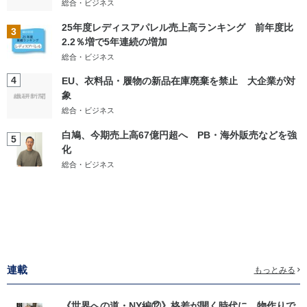
総合・ビジネス
25年度レディスアパレル売上高ランキング 前年度比
3
2.2％増で5年連続の増加
総合・ビジネス
4
EU、衣料品・履物の新品在庫廃棄を禁止 大企業が対
象
総合・ビジネス
白鳩、今期売上高67億円超へ PB・海外販売などを強
5
化
総合・ビジネス
連載
もっとみる
《世界への道・NY編⑫》格差が開く時代に、物作りで