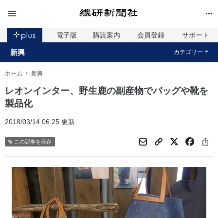
電子版
購読案内
会員登録
サポート
新興
カテゴリー
ホーム
新興
レオンインター、野生鹿の副産物でバッグや靴を
製品化
2018/03/14 06:25 更新
この記事を保存