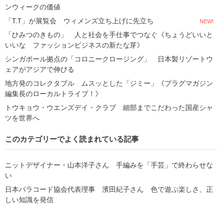
ンウィークの価値
「T.T」が展覧会 ウィメンズ立ち上げに先立ち
NEW!
「ひみつのきもの」 人と社会を手仕事でつなぐ《ちょうどいいと
いいな ファッションビジネスの新たな芽》
シンガポール拠点の「コロニークロージング」 日本製リゾートウ
ェアがアジアで伸びる
地方発のコレクタブル ムスッとした「ジミー」《プラグマガジン
編集長のローカルトライブ！》
トウキョウ・ウエンズデイ・クラブ 細部までこだわった国産シャ
ツを世界へ
このカテゴリーでよく読まれている記事
ニットデザイナー・山本洋子さん 手編みを「手芸」で終わらせな
い
日本パラコード協会代表理事 濱田紀子さん 色で遊ぶ楽しさ、正
しい知識を発信