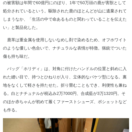
の被害額は年間で60億円にのぼり、1年で50万頭の鹿が害獣として
処分されているという。駆除された鹿のほとんどが山に遺棄されて
しまうなか、「生活の中で命あるものと関わっていることを伝えた
い」と製品化した。
鹿革は重金属を使用しないなめし剤で染めるため、オフホワイト
のような優しい色合いで、ナチュラルな表情が特徴。猟銃でついた
傷も持ち味だ。
バッグ「ホリディ」は、対角に付けたハンドルの位置と斜めに入
れた縫い目で、持つとひねりが入り、立体的なバケツ型になる。裏
地をなくして軽さを持たせた。折り畳むこともでき、利便性も兼ね
る。白とナチュナルが税込み2万7000円、合成藍が3万1320円。そ
のほか赤ちゃんが初めて履くファーストシューズ、ポシェットなど
も作る。