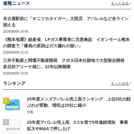
速報ニュース
もっとみる
名古屋駅前に「オニツカタイガー」大型店 アパレルなど全ライン
揃える
2026/08/06 14:45
《熊本地震》経産省、LPガス事業者に注意喚起 イオンモール熊本
の調査で「爆発の原因はガス漏れの疑い」
2026/08/06 12:15
三井不動産と関電不動産開発 クボタ旧本社跡地で大型複合開発
多目的アリーナ核に、32年以降開業
2026/08/05 13:55
ランキング
もっとみる
25年度メンズアパレル売上高ランキング 上位5社の顔
1
ぶれが変動、増収は25社に縮小
特集
2
25年度アパレル売上高 5.3％増で5年連続増加 事業
拡大やM&Aで押し上げ