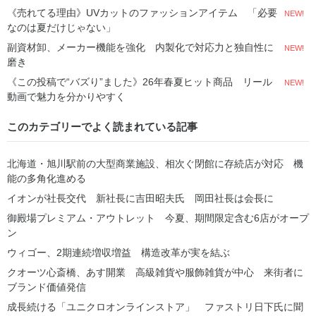
《売れてる理由》UVカットのファッションアイテム 「必要
NEW!
なのは夏だけじゃない」
副資材卸、メーカー機能を強化 内製化で対応力と独自性に
NEW!
磨き
《この投稿で“バズり”ました》26年春夏ヒット商品 リール
NEW!
動画で魅力を分かりやすく
このカテゴリーでよく読まれている記事
北海道・旭川駅前の大型商業施設、相次ぐ閉館に存続店が対応 機
能の多角化進める
イオンが社長交代 新社長に吉田昭夫氏 岡田社長は会長に
御殿場プレミアム・アウトレット 今夏、期間限定含む6店がオープ
ン
ウィゴー、2期連続増収増益 構造改革が実を結ぶ
クオーツ心斎橋、あす開業 高級雑貨や服飾雑貨が中心 来街者に
ブランド価値発信
成長続ける「ユニクロオンラインストア」 ファストリ日下氏に聞