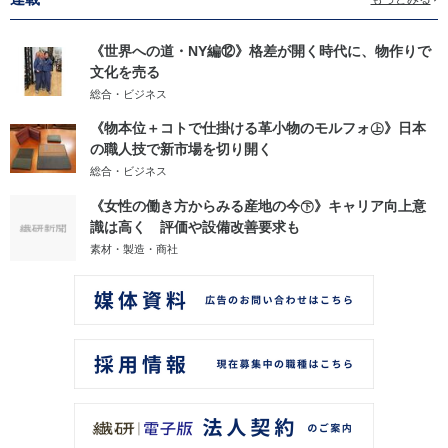
《世界への道・NY編⑫》格差が開く時代に、物作りで
文化を売る
総合・ビジネス
《物本位＋コトで仕掛ける革小物のモルフォ㊤》日本
の職人技で新市場を切り開く
総合・ビジネス
《女性の働き方からみる産地の今㊦》キャリア向上意
識は高く 評価や設備改善要求も
素材・製造・商社