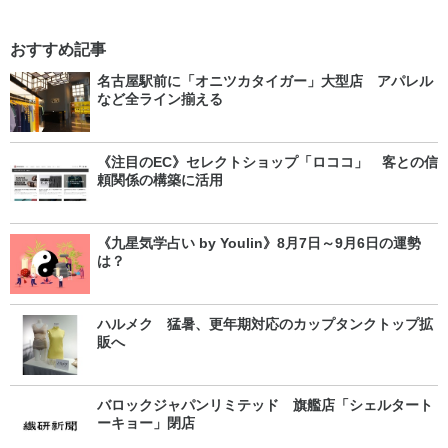
おすすめ記事
名古屋駅前に「オニツカタイガー」大型店 アパレル
など全ライン揃える
《注目のEC》セレクトショップ「ロココ」 客との信
頼関係の構築に活用
《九星気学占い by Youlin》8月7日～9月6日の運勢
は？
ハルメク 猛暑、更年期対応のカップタンクトップ拡
販へ
バロックジャパンリミテッド 旗艦店「シェルタート
ーキョー」閉店