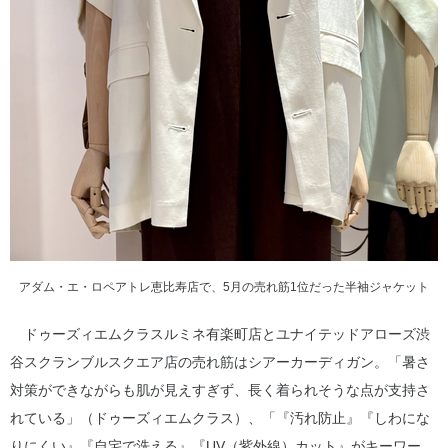
アダム・エ・ロペアトレ恵比寿店で、5月の売れ筋1位だった半袖ジャケット
ドゥーズィエムクラスルミネ有楽町店とユナイテッドアローズ渋
谷スクランブルスクエア店の売れ筋はシアーカーディガン。「暑さ
対策ができながらも肌が見えすぎず、長く着られそうな点が支持さ
れている」（ドゥーズィエムクラス）、「『汚れ防止』『しわにな
りにくい』『自宅で洗える』『UV（紫外線）カット』がキーワー