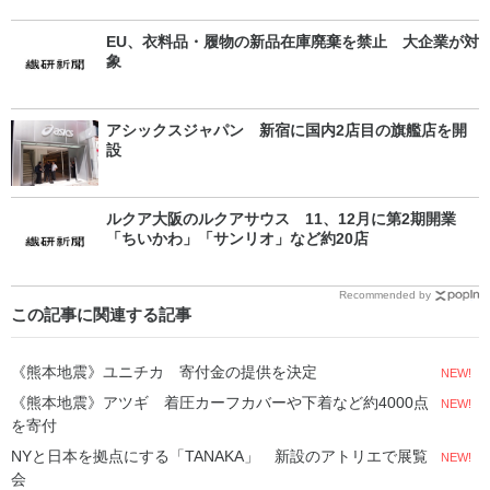
EU、衣料品・履物の新品在庫廃棄を禁止 大企業が対
象
アシックスジャパン 新宿に国内2店目の旗艦店を開
設
ルクア大阪のルクアサウス 11、12月に第2期開業
「ちいかわ」「サンリオ」など約20店
Recommended by
この記事に関連する記事
《熊本地震》ユニチカ 寄付金の提供を決定
NEW!
《熊本地震》アツギ 着圧カーフカバーや下着など約4000点
NEW!
を寄付
NYと日本を拠点にする「TANAKA」 新設のアトリエで展覧
NEW!
会