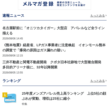
速報ニュース
もっとみる
名古屋駅前に「オニツカタイガー」大型店 アパレルなど全ライン
揃える
2026/08/06 14:45
《熊本地震》経産省、LPガス事業者に注意喚起 イオンモール熊本
の調査で「爆発の原因はガス漏れの疑い」
2026/08/06 12:15
三井不動産と関電不動産開発 クボタ旧本社跡地で大型複合開発
多目的アリーナ核に、32年以降開業
2026/08/05 13:55
ランキング
もっとみる
25年度メンズアパレル売上高ランキング 上位5社の顔
1
ぶれが変動、増収は25社に縮小
特集