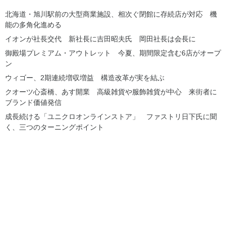
北海道・旭川駅前の大型商業施設、相次ぐ閉館に存続店が対応 機
能の多角化進める
イオンが社長交代 新社長に吉田昭夫氏 岡田社長は会長に
御殿場プレミアム・アウトレット 今夏、期間限定含む6店がオープ
ン
ウィゴー、2期連続増収増益 構造改革が実を結ぶ
クオーツ心斎橋、あす開業 高級雑貨や服飾雑貨が中心 来街者に
ブランド価値発信
成長続ける「ユニクロオンラインストア」 ファストリ日下氏に聞
く、三つのターニングポイント