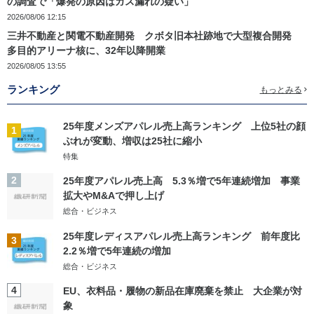
の調査で「爆発の原因はガス漏れの疑い」
2026/08/06 12:15
三井不動産と関電不動産開発 クボタ旧本社跡地で大型複合開発
多目的アリーナ核に、32年以降開業
2026/08/05 13:55
ランキング
もっとみる
25年度メンズアパレル売上高ランキング 上位5社の顔
1
ぶれが変動、増収は25社に縮小
特集
2
25年度アパレル売上高 5.3％増で5年連続増加 事業
拡大やM&Aで押し上げ
総合・ビジネス
25年度レディスアパレル売上高ランキング 前年度比
3
2.2％増で5年連続の増加
総合・ビジネス
4
EU、衣料品・履物の新品在庫廃棄を禁止 大企業が対
象