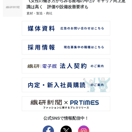
《女性の働き方からみる産地の今㊦》キャリア向上意
識は高く 評価や設備改善要求も
素材・製造・商社
公式SNSで情報配信中！