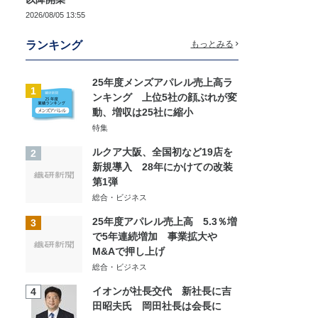
2026/08/05 13:55
ランキング
もっとみる
25年度メンズアパレル売上高ラ
1
ンキング 上位5社の顔ぶれが変
動、増収は25社に縮小
特集
ルクア大阪、全国初など19店を
2
新規導入 28年にかけての改装
第1弾
総合・ビジネス
25年度アパレル売上高 5.3％増
3
で5年連続増加 事業拡大や
M&Aで押し上げ
総合・ビジネス
イオンが社長交代 新社長に吉
4
田昭夫氏 岡田社長は会長に