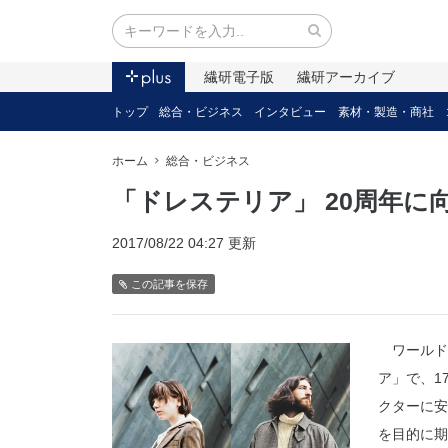
繊研電子版
繊研アーカイブ
トップ
総合・ビジネス
インタビュー
素材・製造・商社
ホーム
総合・ビジネス
「ドレステリア」 20周年に
2017/08/22 04:27 更新
この記事を保存
ワールド
ア」で、1
クターに安
を目的に期