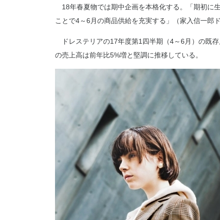
18年春夏物では期中企画を本格化する。「期初に
ことで4～6月の商品供給を充実する」（家入信一郎
ドレステリアの17年度第1四半期（4～6月）の既存店
の売上高は前年比5%増と堅調に推移している。