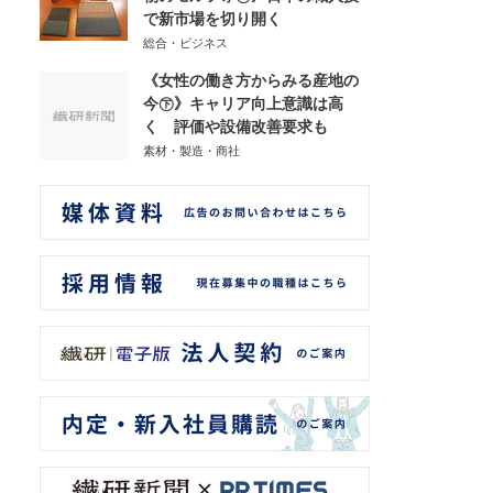
で新市場を切り開く
総合・ビジネス
《女性の働き方からみる産地の
今㊦》キャリア向上意識は高
く 評価や設備改善要求も
素材・製造・商社