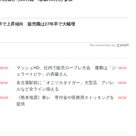
卒で上昇傾向 販売職は27年卒で大幅増
Recommended by
マッシュHD、社内で販売ロープレ大会 優勝は「ジ
NEW!
NEW!
ェラートピケ」の斉藤さん
名古屋駅前に「オニツカタイガー」大型店 アパレ
NEW!
NEW!
ルなど全ライン揃える
《熊本地震》東レ 寄付金や医療用ストッキングを
NEW!
NEW!
提供