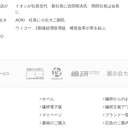
店が
イオンが社長交代 新社長に吉田昭夫氏 岡田社長は会長
に
む6
AOKI 社長に小出大二朗氏
ウィゴー、2期連続増収増益 構造改革が実を結ぶ
中心
ービス
ホーム
繊研からの
繊研電子版
繊研主催ア
マイページ
ブランド一
書籍のご購入
広告のご案