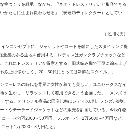
な物づくりを継承しながら、〝ネオ・ドレステリア〟と形容できる
いかたちに生まれ変わらせる」（安達功ディレクター）としてい
（北川民夫）
メインコンセプトに、ジャケットやコートを軸にしたスタイリング提
で軽量感のある生地を使用する。レディスはガンクラブチェックなど
。これにドレステリアが得意とする、旧式編み機で丁寧に編み上げ
代以上は懐かしく、20～30代にとっては新鮮なスタイル」。
ンダーレスの時代を背景に女性が着ても美しい」ユニセックスなイ
地を生かし、リラックスして着用できるよう企画した。「メンズは
ジ」する。オリジナル商品の国産比率はレディス8割、メンズが9割。
ートやテーラードジャケットなどの販売を計画している。今秋冬物
コートが4万2000～30万円、プルオーバー1万5000～4万円など。
ニット1万2000～3万円など。