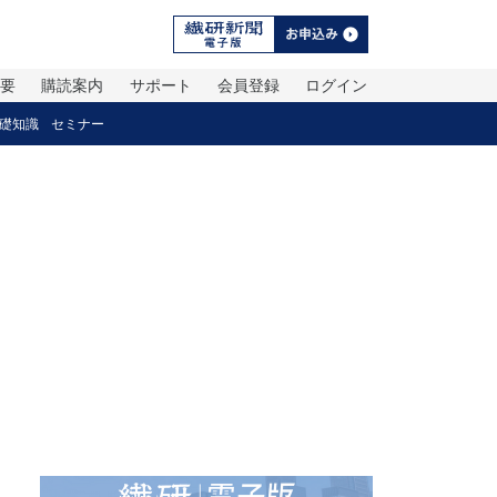
概要
購読案内
サポート
会員登録
ログイン
礎知識
セミナー