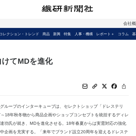
会社
コレクション・トレンド
商品
新興
特集
人事・機構
レポート＋
コラム
基
向けてMDを進化
グループのインターキューブは、セレクトショップ「ドレステリ
7～18年秋冬物から商品企画やショップコンセプトを統括するディレ
達功氏が就き、MDを進化させる。18年春夏からは実需対応の強化
中企画を充実する。「来年でブランド設立20周年を迎えるドレステ