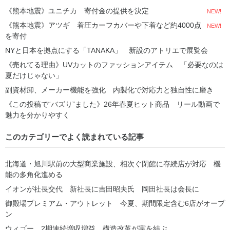
《熊本地震》ユニチカ 寄付金の提供を決定
NEW!
《熊本地震》アツギ 着圧カーフカバーや下着など約4000点
NEW!
を寄付
NYと日本を拠点にする「TANAKA」 新設のアトリエで展覧会
《売れてる理由》UVカットのファッションアイテム 「必要なのは
夏だけじゃない」
副資材卸、メーカー機能を強化 内製化で対応力と独自性に磨き
《この投稿で“バズり”ました》26年春夏ヒット商品 リール動画で
魅力を分かりやすく
このカテゴリーでよく読まれている記事
北海道・旭川駅前の大型商業施設、相次ぐ閉館に存続店が対応 機
能の多角化進める
イオンが社長交代 新社長に吉田昭夫氏 岡田社長は会長に
御殿場プレミアム・アウトレット 今夏、期間限定含む6店がオープ
ン
ウィゴー、2期連続増収増益 構造改革が実を結ぶ