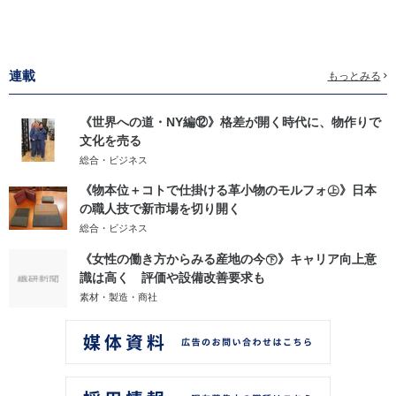
連載
もっとみる
《世界への道・NY編⑫》格差が開く時代に、物作りで
文化を売る
総合・ビジネス
《物本位＋コトで仕掛ける革小物のモルフォ㊤》日本
の職人技で新市場を切り開く
総合・ビジネス
《女性の働き方からみる産地の今㊦》キャリア向上意
識は高く 評価や設備改善要求も
素材・製造・商社