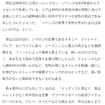
同社は90年代に人気だったシマロン・ジーンズを約3年前からラ
イセンスで生産している。コアは40代の女性担当者が同性に向けて
企画したデニムの経験値が高い社内デザイナーが女性の視点で生み
出したコレクションだ。「ジーンズの世界で女性が手がけるのは珍
しいのでは」という。
形は上記のほか、シマロンの定番であるスキニー、ストレート、
フレア、セミワイドに絞り、シーズンごとに股上の高さなどを微調
整する。フィットによって素材も変えている。軽いものだけでな
く、糸を芯まで染めて色落ちを最小限にしたもの、ストレッチなが
ら締め付けの弱いものなど、女性が感じるストレスを軽減。縦にし
か伸びないストレッチや縦横ストレッチのセルビッチなど、高い技
術力がないと製品化できないものもある。
色を黒中心に打ち出しているのは、「インディゴと異なり、黒は
トレンドがなく年中売れる定番」でコーディネートの必須アイテム
の一つだから。グレー、ネイビーなども揃えるが、中心はあくまで