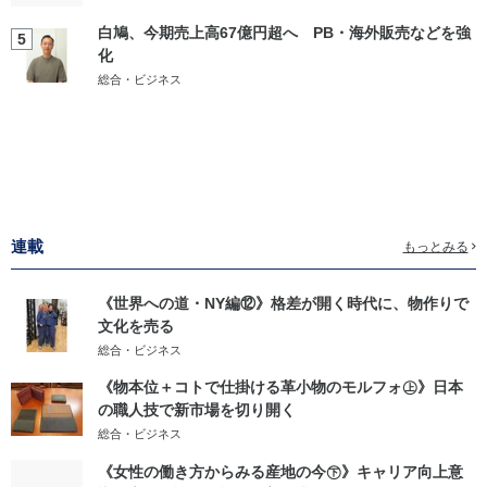
白鳩、今期売上高67億円超へ PB・海外販売などを強
5
化
総合・ビジネス
連載
もっとみる
《世界への道・NY編⑫》格差が開く時代に、物作りで
文化を売る
総合・ビジネス
《物本位＋コトで仕掛ける革小物のモルフォ㊤》日本
の職人技で新市場を切り開く
総合・ビジネス
《女性の働き方からみる産地の今㊦》キャリア向上意