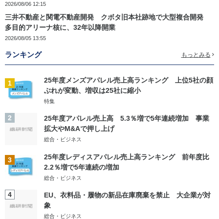
2026/08/06 12:15
三井不動産と関電不動産開発 クボタ旧本社跡地で大型複合開発
多目的アリーナ核に、32年以降開業
2026/08/05 13:55
ランキング
もっとみる
25年度メンズアパレル売上高ランキング 上位5社の顔
1
ぶれが変動、増収は25社に縮小
特集
2
25年度アパレル売上高 5.3％増で5年連続増加 事業
拡大やM&Aで押し上げ
総合・ビジネス
25年度レディスアパレル売上高ランキング 前年度比
3
2.2％増で5年連続の増加
総合・ビジネス
4
EU、衣料品・履物の新品在庫廃棄を禁止 大企業が対
象
総合・ビジネス